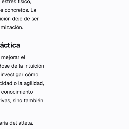
estrés físico,
os concretos. La
ición deje de ser
imización.
ráctica
 mejorar el
dose de la intuición
a investigar cómo
cidad o la agilidad,
e conocimiento
ivas, sino también
ria del atleta.