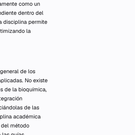
icamente como un
ndiente dentro del
 disciplina permite
ptimizando la
 general de los
aplicadas. No existe
s de la bioquímica,
ntegración
ciándolas de las
iplina académica
s del método
 las guías