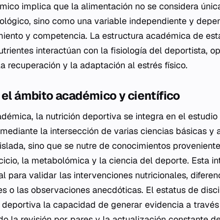
mico implica que la alimentación no se considera ún
iológico, sino como una variable independiente y depe
iento y competencia. La estructura académica de esta
trientes interactúan con la fisiología del deportista, o
la recuperación y la adaptación al estrés físico.
 el ámbito académico y científico
émica, la nutrición deportiva se integra en el estudio
mediante la intersección de varias ciencias básicas y 
slada, sino que se nutre de conocimientos proveniente
ercicio, la metabolómica y la ciencia del deporte. Esta i
 para validar las intervenciones nutricionales, diferen
s o las observaciones anecdóticas. El estatus de disc
ón deportiva la capacidad de generar evidencia a travé
ndo la
revisión por pares
y la actualización constante de