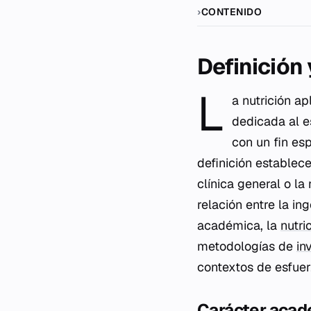
CONTENIDO
Definición
L
a nutrición a
dedicada al es
con un fin es
definición establece
clínica general o la
relación entre la in
académica, la
nutri
metodologías de
in
contextos de esfuerz
Carácter acadé