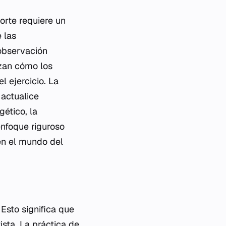
orte requiere un
 las
 observación
izan cómo los
el ejercicio
. La
 actualice
ético, la
enfoque riguroso
 en el mundo del
 Esto significa que
ista. La práctica de