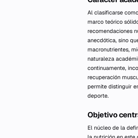
Al clasificarse como
marco teórico sólid
recomendaciones nut
anecdótica, sino qu
macronutrientes, mic
naturaleza académic
continuamente, inco
recuperación muscul
permite distinguir e
deporte.
Objetivo centr
El núcleo de la defi
la nutrición en este