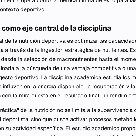
imiento" opera como la métrica última de éxito para la
contexto deportivo.
 como eje central de la disciplina
al de la nutrición deportiva es optimizar las capacidade
eta a través de la ingestión estratégica de nutrientes. 
l, desde la selección de macronutrientes hasta el mome
dinada a la búsqueda de una ventaja competitiva o una 
 gesto deportivo. La disciplina académica estudia los
 influyen en la energía disponible, la recuperación y l
lo con la mira puesta en el resultado final: un rendimie
ráctica" de la nutrición no se limita a la supervivencia
l deportista, sino que busca activar procesos metaból
 en su actividad específica. El estudio académico propo