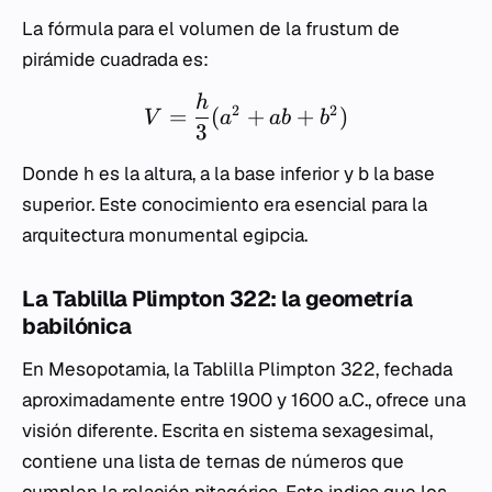
La fórmula para el volumen de la frustum de
pirámide cuadrada es:
h
2
2
=
(
+
+
)
V
a
ab
b
3
Donde
h
es la altura,
a
la base inferior y
b
la base
superior. Este conocimiento era esencial para la
arquitectura monumental egipcia.
La Tablilla Plimpton 322: la geometría
babilónica
En Mesopotamia, la Tablilla Plimpton 322, fechada
aproximadamente entre 1900 y 1600 a.C., ofrece una
visión diferente. Escrita en sistema sexagesimal,
contiene una lista de ternas de números que