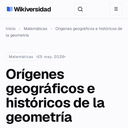
Wikiversidad
☰
Inicio
›
Matemáticas
›
Orígenes geográficos e históricos de
la geometría
Matemáticas
25 may. 2026
Orígenes
geográficos e
históricos de la
geometría