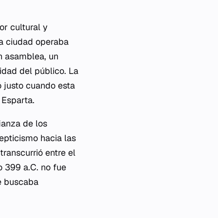
r cultural y
 La ciudad operaba
n asamblea, un
idad del público. La
ó justo cuando esta
 Esparta.
ianza de los
epticismo hacia las
transcurrió entre el
o 399 a.C. no fue
ue buscaba