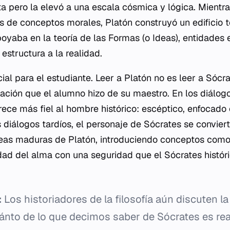
a pero la elevó a una escala cósmica y lógica. Mient
as de conceptos morales, Platón construyó un edificio 
poyaba en la
teoría de las Formas
(o Ideas), entidades 
estructura a la realidad.
cial para el estudiante. Leer a Platón no es leer a Sócr
retación que el alumno hizo de su maestro. En los diálo
ece más fiel al hombre histórico: escéptico, enfocado e
 diálogos tardíos, el personaje de Sócrates se convier
deas maduras de Platón, introduciendo conceptos com
idad del alma con una seguridad que el Sócrates histó
:
Los historiadores de la filosofía aún discuten l
ánto de lo que decimos saber de Sócrates es rea