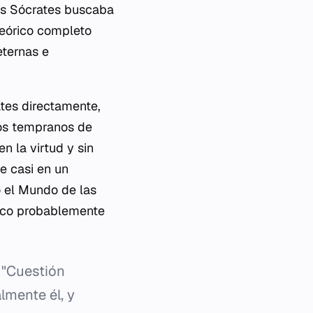
ras Sócrates buscaba
teórico completo
eternas e
ates directamente,
gos tempranos de
n la virtud y sin
te casi en un
o el Mundo de las
rico probablemente
a "Cuestión
lmente él, y