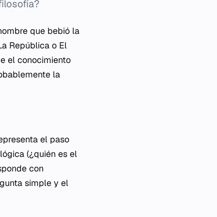
filosofía?
 hombre que bebió la
La República
o
El
ue el conocimiento
probablemente la
representa el paso
ológica (¿quién es el
esponde con
egunta simple y el