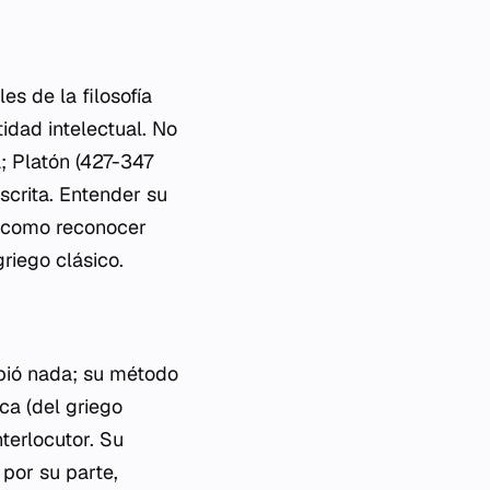
s de la filosofía
idad intelectual. No
a; Platón (427-347
scrita. Entender su
así como reconocer
riego clásico.
ibió nada; su método
ca
(del griego
nterlocutor. Su
 por su parte,