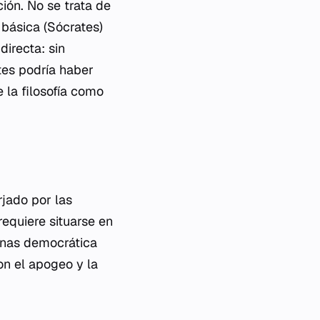
ción. No se trata de
 básica (Sócrates)
directa: sin
ates podría haber
 la filosofía como
rjado por las
requiere situarse en
enas democrática
ron el apogeo y la