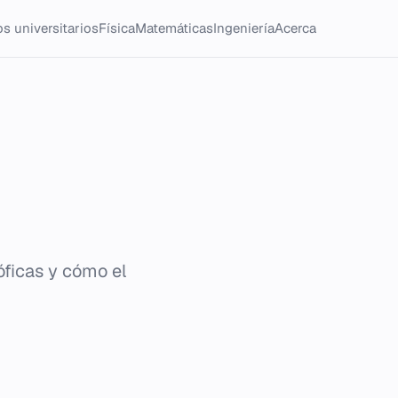
s universitarios
Física
Matemáticas
Ingeniería
Acerca
sóficas y cómo el