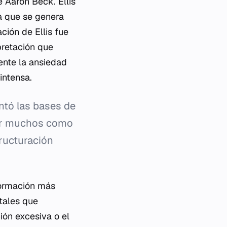
e Aaron Beck. Ellis
ia que se genera
ción de Ellis fue
pretación que
ente la ansiedad
intensa.
ntó las bases de
por muchos como
tructuración
formación más
tales que
ción excesiva o el