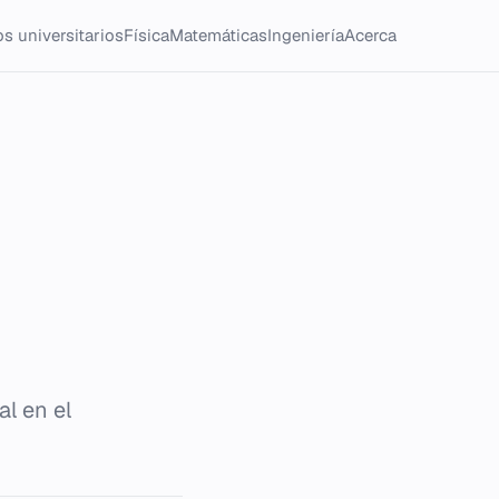
s universitarios
Física
Matemáticas
Ingeniería
Acerca
l en el