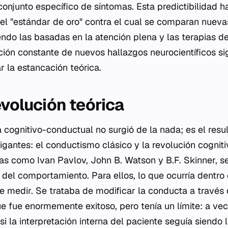
onjunto específico de síntomas. Esta predictibilidad h
l "estándar de oro" contra el cual se comparan nueva
ndo las basadas en la atención plena y las terapias de 
ción constante de nuevos hallazgos neurocientíficos s
r la estancación teórica.
evolución teórica
a cognitivo-conductual no surgió de la nada; es el res
igantes: el conductismo clásico y la revolución cognit
as como Ivan Pavlov, John B. Watson y B.F. Skinner, s
 del comportamiento. Para ellos, lo que ocurría dentro
 de medir. Se trataba de modificar la conducta a través 
ue fue enormemente exitoso, pero tenía un límite: a ve
i la interpretación interna del paciente seguía siendo 