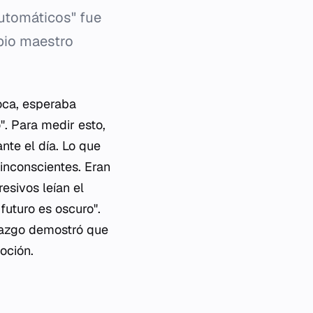
utomáticos" fue
opio maestro
poca, esperaba
". Para medir esto,
nte el día. Lo que
inconscientes. Eran
esivos leían el
 futuro es oscuro".
lazgo demostró que
oción.