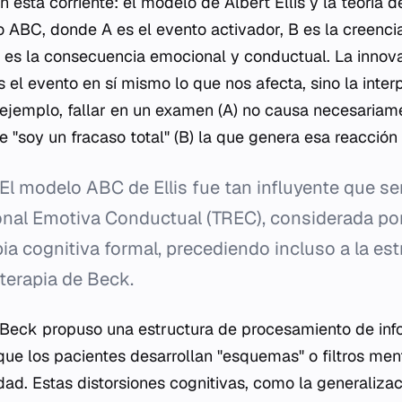
n esta corriente: el modelo de Albert Ellis y la teoría d
o ABC, donde A es el evento activador, B es la creenc
 es la consecuencia emocional y conductual. La innova
 el evento en sí mismo lo que nos afecta, sino la inter
ejemplo, fallar en un examen (A) no causa necesariam
de "soy un fracaso total" (B) la que genera esa reacción 
El modelo ABC de Ellis fue tan influyente que se
ional Emotiva Conductual (TREC), considerada 
pia cognitiva formal, precediendo incluso a la es
terapia de Beck.
n Beck propuso una estructura de procesamiento de in
que los pacientes desarrollan "esquemas" o filtros men
idad. Estas distorsiones cognitivas, como la generaliza