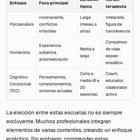
Enfoque
Foco principal
típica
terapeuta
Inconsciente,
Larga
Intérprete,
Psicoanálisis
conflictos
(meses a
figura de
infantiles
años)
transferencia
Compañero
Experiencia
Media a
de viaje,
Humanista
subjetiva,
larga
espejo
autorrealización
empático
Corta a
Coach,
Cognitivo-
Pensamientos,
media (8 a
educador,
Conductual
comportamientos,
20
colaborador
(TCC)
síntomas actuales
sesiones)
activo
La elección entre estas escuelas no es siempre
excluyente. Muchos profesionales integran
elementos de varias corrientes, creando un enfoque
ecléctico. Sin embargo, comprender estas