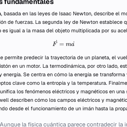
res fundamentales
, basada en las leyes de Isaac Newton, describe el m
ión de fuerzas. La segunda ley de Newton establece q
 es igual a la masa del objeto multiplicada por su ace
=
F
m
a
 permite predecir la trayectoria de un planeta, el vue
stón en un motor. La termodinámica, por otro lado, est
 y energía. Se centra en cómo la energía se transforma y
ptos clave como la entropía y la temperatura. Finalme
nifica los fenómenos eléctricos y magnéticos en una s
ell describen cómo los campos eléctricos y magnétic
ando desde el funcionamiento de un imán hasta la propa
Aunque la física cuántica parece contradecir la i