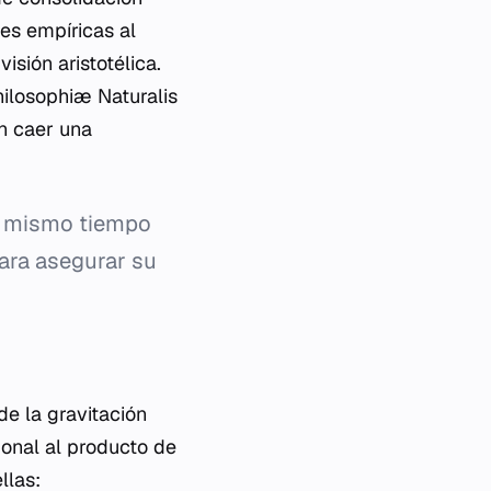
ses empíricas al
sión aristotélica.
ilosophiæ Naturalis
n caer una
al mismo tiempo
para asegurar su
e la gravitación
ional al producto de
llas: