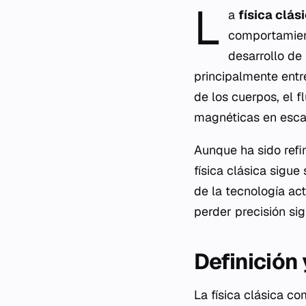
L
a
física clás
comportamient
desarrollo de 
principalmente entre
de los cuerpos, el f
magnéticas en esca
Aunque ha sido refi
física clásica sigue
de la tecnología act
perder precisión si
Definición
La física clásica co