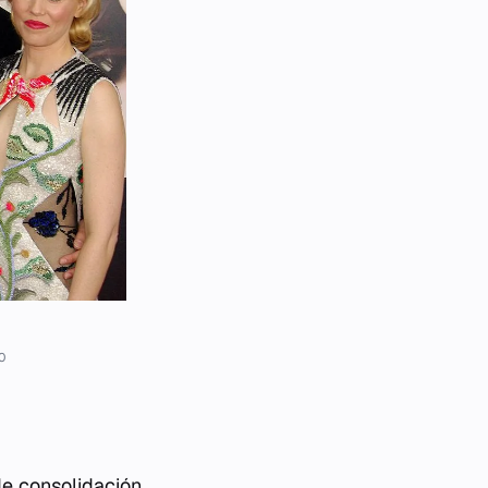
0
de consolidación