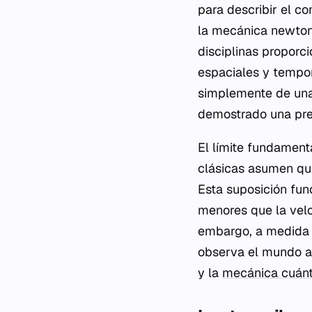
para describir el c
la mecánica newton
disciplinas propor
espaciales y tempor
simplemente de una 
demostrado una prec
El límite fundamenta
clásicas asumen que
Esta suposición fu
menores que la velo
embargo, a medida q
observa el mundo at
y la
mecánica cuánt