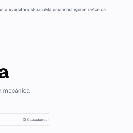
s universitarios
Física
Matemáticas
Ingeniería
Acerca
ca
 la mecánica
(38 secciones)