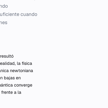
ando
suficiente cuando
ones
resultó
lidad, la física
cánica newtoniana
on bajas en
uántica converge
frente a la