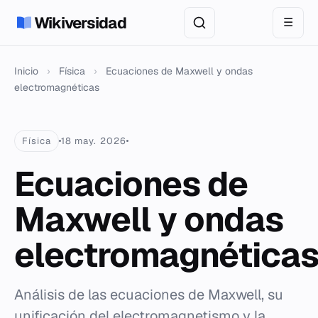
Wikiversidad
☰
Inicio
›
Física
›
Ecuaciones de Maxwell y ondas
electromagnéticas
Física
18 may. 2026
Ecuaciones de
Maxwell y ondas
electromagnética
Análisis de las ecuaciones de Maxwell, su
unificación del electromagnetismo y la