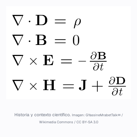
Historia y contexto científico.
Imagen: GYassineMrabetTalk✉ /
Wikimedia Commons / CC BY-SA 3.0