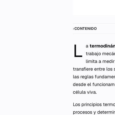
CONTENIDO
L
a
termodiná
trabajo mecán
limita a medi
transfiere entre los
las reglas fundamen
desde el funcionam
célula viva.
Los principios term
procesos y determina