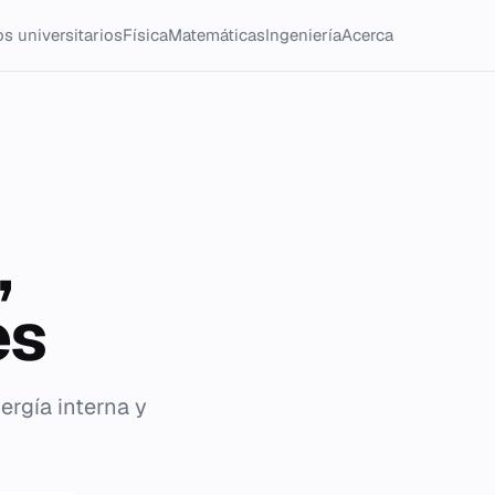
s universitarios
Física
Matemáticas
Ingeniería
Acerca
,
es
ergía interna y