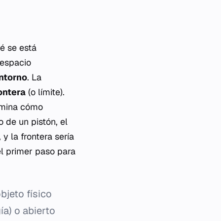
é se está
 espacio
ntorno
. La
ontera
(o límite).
ermina cómo
o de un pistón, el
 y la frontera sería
el primer paso para
bjeto físico
a) o abierto