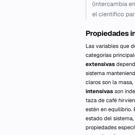
(intercambia en
el científico pa
Propiedades i
Las variables que d
categorías principa
extensivas
depende
sistema manteniend
claros son la masa, 
intensivas
son inde
taza de café hirvie
estén en equilibrio
estado del sistema,
propiedades específ