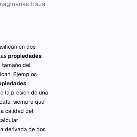
maginarias traza
sifican en dos
 Las
propiedades
l tamaño del
ican. Ejemplos
opiedades
o la presión de una
café, siempre que
la calidad del
calcular
va derivada de dos