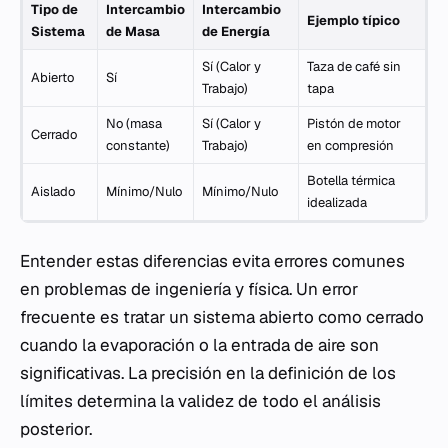
Tipo de
Intercambio
Intercambio
Ejemplo típico
Sistema
de Masa
de Energía
Sí (Calor y
Taza de café sin
Abierto
Sí
Trabajo)
tapa
No (masa
Sí (Calor y
Pistón de motor
Cerrado
constante)
Trabajo)
en compresión
Botella térmica
Aislado
Mínimo/Nulo
Mínimo/Nulo
idealizada
Entender estas diferencias evita errores comunes
en problemas de ingeniería y física. Un error
frecuente es tratar un sistema abierto como cerrado
cuando la evaporación o la entrada de aire son
significativas. La precisión en la definición de los
límites determina la validez de todo el análisis
posterior.