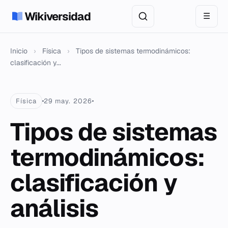
Wikiversidad
☰
Inicio
›
Física
›
Tipos de sistemas termodinámicos:
clasificación y...
Física
29 may. 2026
Tipos de sistemas
termodinámicos:
clasificación y
análisis