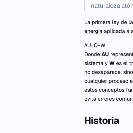
naturaleza atóm
La primera ley de l
energía
aplicada a 
ΔU=Q−W
Donde
ΔU
represent
sistema y
W
es el t
no desaparece, sino
cualquier proceso e
estos conceptos fun
evita errores comun
Historia