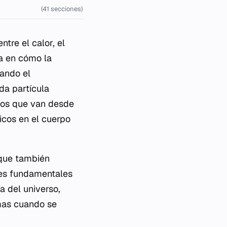
(41 secciones)
ntre el calor, el
ra en cómo la
nando el
da partícula
enos que van desde
icos en el cuerpo
o que también
eyes fundamentales
a del universo,
emas cuando se