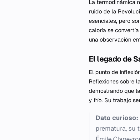
La termodinámica no
ruido de la Revoluci
esenciales, pero so
caloría se convertí
una observación empí
El legado de S
El punto de inflexió
Reflexiones sobre l
demostrando que la
y frío. Su trabajo 
Dato curioso:
prematura, su t
Émile Clapeyro