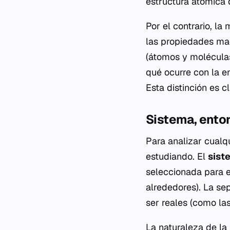
estructura atómica 
Por el contrario, l
las propiedades mac
(átomos y moléculas
qué
ocurre con la e
Esta distinción es 
Sistema, entor
Para analizar cualq
estudiando. El
sist
seleccionada para e
alrededores). La se
ser reales (como las
La naturaleza de la 