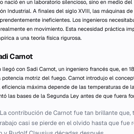
 nació en un laboratorio silencioso, sino en medio del 
ón Industrial. A finales del siglo XVIII, las máquinas d
rprendentemente ineficientes. Los ingenieros necesita
a realmente en movimiento. Esta necesidad práctica im
rica a una teoría física rigurosa.
adi Carnot
n llegó con Sadi Carnot, un ingeniero francés que, en 1
a potencia motriz del fuego
. Carnot introdujo el concept
 eficiencia máxima depende de las temperaturas de la
sentó las bases de la Segunda Ley antes de que fuera f
La contribución de Carnot fue tan brillante que,
rabajo casi se pierde en el olvido hasta que fue
n y Rudolf Clausius décadas después.