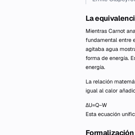
La equivalenci
Mientras Carnot ana
fundamental entre e
agitaba agua mostrar
forma de energía. E
energía.
La relación matemát
igual al calor añad
ΔU=Q−W
Esta ecuación unifi
Formalización 