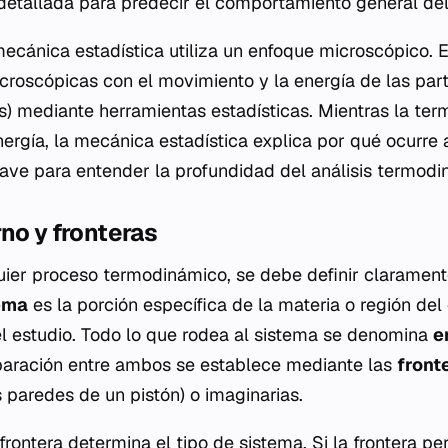
detallada para predecir el comportamiento general del
a mecánica estadística utiliza un enfoque microscópico.
roscópicas con el movimiento y la energía de las part
) mediante herramientas estadísticas. Mientras la te
nergía, la mecánica estadística explica
por qué
ocurre a
clave para entender la profundidad del análisis termodi
no y fronteras
uier proceso termodinámico, se debe definir clarament
ema
es la porción específica de la materia o región del
l estudio. Todo lo que rodea al sistema se denomina
e
paración entre ambos se establece mediante las
front
 paredes de un pistón) o imaginarias.
frontera determina el tipo de sistema. Si la frontera pe