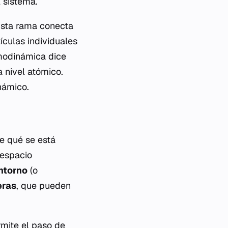
 sistema.
 Esta rama conecta
ículas individuales
rmodinámica dice
 nivel atómico.
námico.
e qué se está
 espacio
ntorno
(o
eras
, que pueden
rmite el paso de