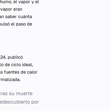
humo, el vapor y el
e vapor eran
ban saber cuánta
pulsó el paso de
824, publicó
o de ciclo ideal,
s fuentes de calor
ormalizada.
 tras su muerte
 redescubierto por