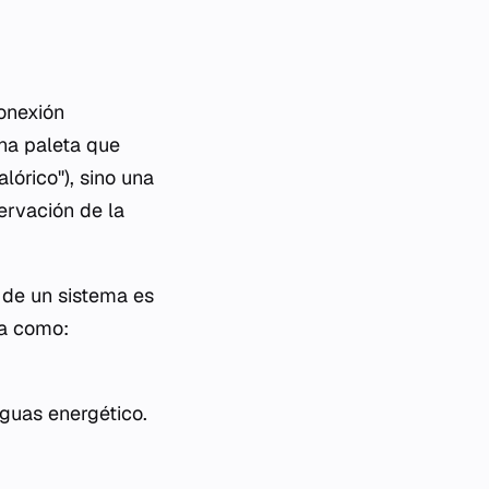
onexión
na paleta que
lórico"), sino una
ervación de la
 de un sistema es
sa como:
guas energético.