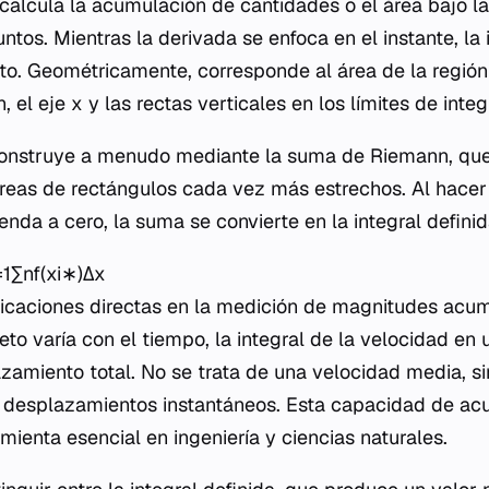
a calcula la acumulación de cantidades o el área bajo l
ntos. Mientras la derivada se enfoca en el instante, la 
to. Geométricamente, corresponde al área de la región 
n, el eje
x
y las rectas verticales en los límites de integ
construye a menudo mediante la suma de Riemann, que
reas de rectángulos cada vez más estrechos. Al hacer
enda a cero, la suma se convierte en la integral definid
1∑n​f(xi∗​)Δx
plicaciones directas en la medición de magnitudes acum
to varía con el tiempo, la integral de la velocidad en 
zamiento total. No se trata de una velocidad media, s
 desplazamientos instantáneos. Esta capacidad de ac
amienta esencial en ingeniería y ciencias naturales.