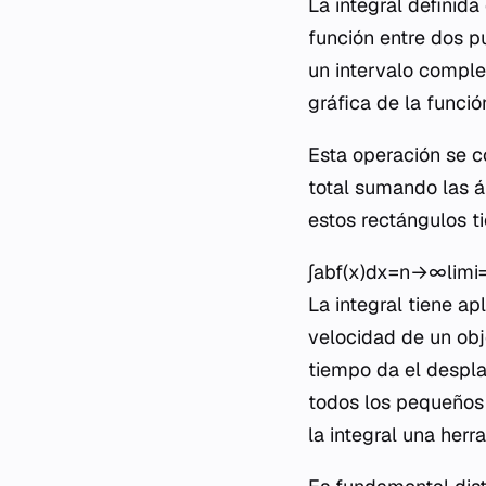
La integral definid
función entre dos pu
un intervalo comple
gráfica de la funció
Esta operación se 
total sumando las á
estos rectángulos ti
∫ab​f(x)dx=n→∞lim​i=
La integral tiene a
velocidad de un obje
tiempo da el despla
todos los pequeños
la integral una herr