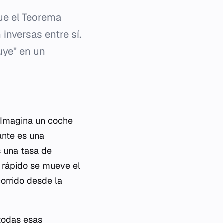
ue el Teorema
nversas entre sí.
ruye" en un
. Imagina un coche
ante es una
s una tasa de
n rápido se mueve el
orrido desde la
 todas esas