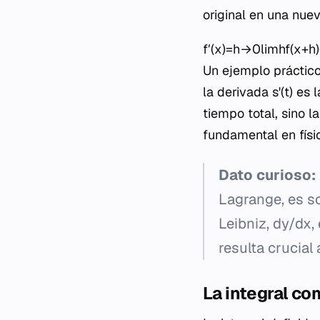
original en una nuev
f′(x)=h→0lim​hf(x+h)−
Un ejemplo práctico 
la derivada
s'(t)
es l
tiempo total, sino l
fundamental en físi
Dato curioso:
Lagrange, es so
Leibniz,
dy/dx
,
resulta crucial 
La integral co