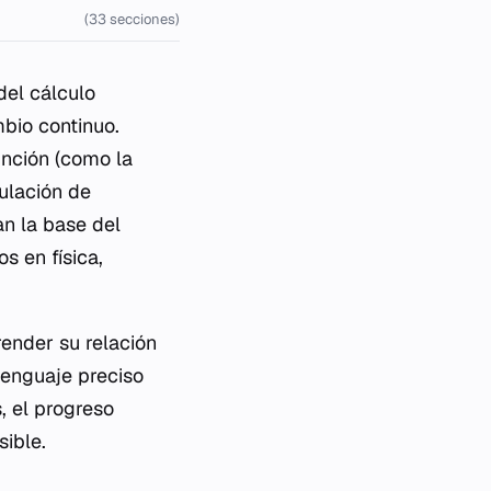
(33 secciones)
el cálculo
mbio continuo.
unción (como la
ulación de
an la base del
s en física,
render su relación
 lenguaje preciso
, el progreso
sible.