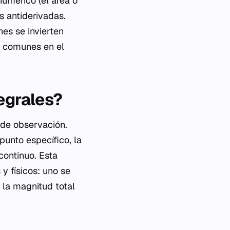
numérico (el área o
s antiderivadas.
es se invierten
s comunes en el
tegrales?
 de observación.
unto específico, la
continuo. Esta
y físicos: uno se
 la magnitud total