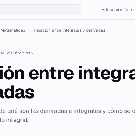
Educación
Curso
Matemáticas
›
Relación entre integrales y derivadas
UN. 2026
22 MIN
ión entre integr
adas
 de qué son las derivadas e integrales y cómo se
o integral.