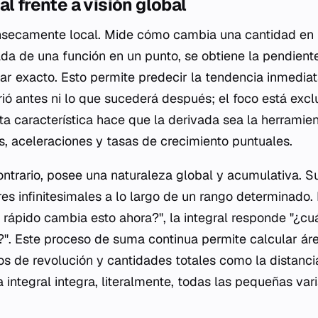
al frente a visión global
ínsecamente local. Mide cómo cambia una cantidad en u
ada de una función en un punto, se obtiene la pendiente
ar exacto. Esto permite predecir la tendencia inmediat
rió antes ni lo que sucederá después; el foco está exc
a característica hace que la derivada sea la herramien
s, aceleraciones y tasas de crecimiento puntuales.
contrario, posee una naturaleza global y acumulativa. S
res infinitesimales a lo largo de un rango determinado.
 rápido cambia esto ahora?", la integral responde "¿cu
". Este proceso de suma continua permite calcular áre
s de revolución y cantidades totales como la distancia
a integral integra, literalmente, todas las pequeñas va