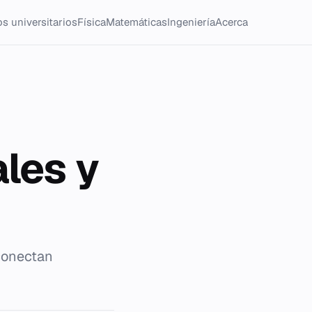
s universitarios
Física
Matemáticas
Ingeniería
Acerca
ales y
 conectan