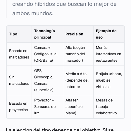
creando híbridos que buscan lo mejor de
ambos mundos.
Tecnología
Ejemplo de
Tipo
Precisión
principal
uso
Cámara +
Alta (según
Menús
Basada en
Código visual
tamaño del
interactivos en
marcadores
(QR/Barra)
marcador)
restaurantes
GPS,
Media a Alta
Brújula urbana,
Sin
Giroscopio,
(depende del
muebles
marcadores
Cámara
entorno)
virtuales
(superficie)
Proyector +
Alta (en
Mesas de
Basada en
Sensores de
superficie
trabajo
proyección
luz
plana)
colaborativo
La elección del tipo depende del objetivo. Si se