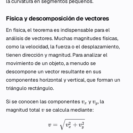
la curvatura en segmentos pequeños.
Física y descomposición de vectores
En física, el teorema es indispensable para el
análisis de vectores. Muchas magnitudes físicas,
como la velocidad, la fuerza o el desplazamiento,
tienen dirección y magnitud. Para analizar el
movimiento de un objeto, a menudo se
descompone un vector resultante en sus
componentes horizontal y vertical, que forman un
triángulo rectángulo.
Si se conocen las componentes
y
, la
v
v
x
y
magnitud total
se calcula mediante:
v
=
+
2
2
v
v
v
x
y