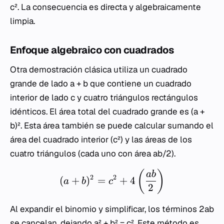
c²
. La consecuencia es directa y algebraicamente
limpia.
Enfoque algebraico con cuadrados
Otra demostración clásica utiliza un cuadrado
grande de lado
a + b
que contiene un cuadrado
interior de lado
c
y cuatro triángulos rectángulos
idénticos. El área total del cuadrado grande es
(a +
b)²
. Esta área también se puede calcular sumando el
área del cuadrado interior (
c²
) y las áreas de los
cuatro triángulos (cada uno con área
ab/2
).
(
)
ab
2
2
(
+
)
=
+
4
a
b
c
2
Al expandir el binomio y simplificar, los términos
2ab
se cancelan, dejando
a² + b² = c²
. Este método es