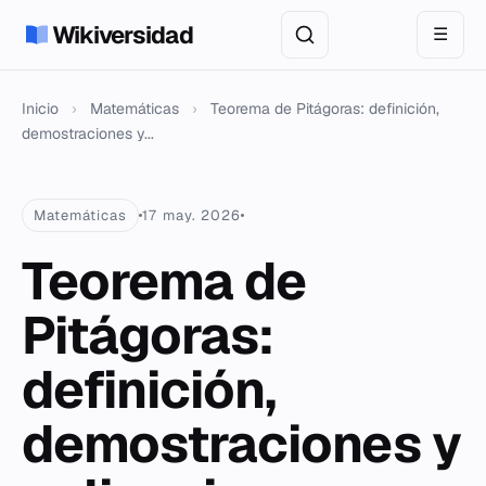
Wikiversidad
☰
Inicio
›
Matemáticas
›
Teorema de Pitágoras: definición,
demostraciones y...
Matemáticas
17 may. 2026
Teorema de
Pitágoras:
definición,
demostraciones y