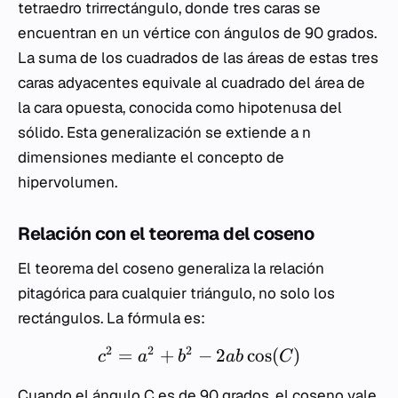
tetraedro trirrectángulo, donde tres caras se
encuentran en un vértice con ángulos de 90 grados.
La suma de los cuadrados de las áreas de estas tres
caras adyacentes equivale al cuadrado del área de
la cara opuesta, conocida como hipotenusa del
sólido. Esta generalización se extiende a n
dimensiones mediante el concepto de
hipervolumen.
Relación con el teorema del coseno
El teorema del coseno generaliza la relación
pitagórica para cualquier triángulo, no solo los
rectángulos. La fórmula es:
2
2
2
=
+
−
2
cos
(
)
c
a
b
ab
C
Cuando el ángulo C es de 90 grados, el coseno vale