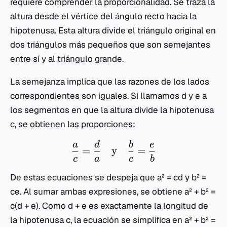
requiere comprender la proporcionalidad. Se traza la
altura desde el vértice del ángulo recto hacia la
hipotenusa. Esta altura divide el triángulo original en
dos triángulos más pequeños que son semejantes
entre sí y al triángulo grande.
La semejanza implica que las razones de los lados
correspondientes son iguales. Si llamamos
d
y
e
a
los segmentos en que la altura divide la hipotenusa
c
, se obtienen las proporciones:
a
d
b
e
=
y
=
c
a
c
b
De estas ecuaciones se despeja que
a² = cd
y
b² =
ce
. Al sumar ambas expresiones, se obtiene
a² + b² =
c(d + e)
. Como
d + e
es exactamente la longitud de
la hipotenusa
c
, la ecuación se simplifica en
a² + b² =