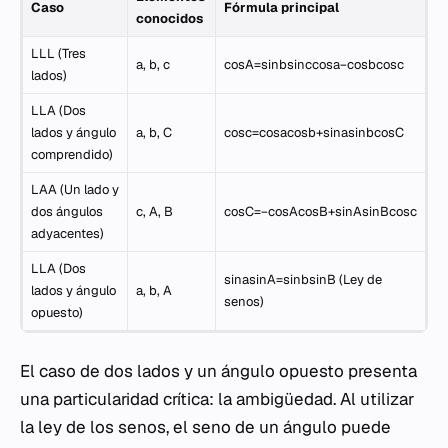
Caso
Fórmula principal
conocidos
LLL (Tres
a, b, c
cosA=sinbsinccosa−cosbcosc​
lados)
LLA (Dos
lados y ángulo
a, b, C
cosc=cosacosb+sinasinbcosC
comprendido)
LAA (Un lado y
dos ángulos
c, A, B
cosC=−cosAcosB+sinAsinBcosc
adyacentes)
LLA (Dos
sinasinA​=sinbsinB​ (Ley de
lados y ángulo
a, b, A
senos)
opuesto)
El caso de dos lados y un ángulo opuesto presenta
una particularidad crítica: la ambigüedad. Al utilizar
la ley de los senos, el seno de un ángulo puede