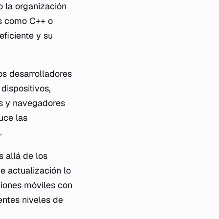
o la organización
es como C++ o
ficiente y su
os desarrolladores
dispositivos,
os y navegadores
uce las
.
 allá de los
e actualización lo
iones móviles con
entes niveles de