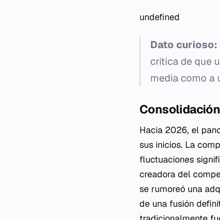
undefined
Dato curioso:
crítica de que 
media como a un
Consolidación
Hacia 2026, el pan
sus inicios. La com
fluctuaciones signi
creadora del compet
se rumoreó una adqui
de una fusión defin
tradicionalmente fue