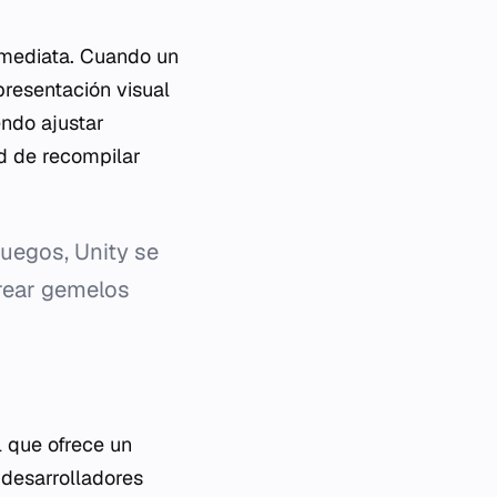
nmediata. Cuando un
presentación visual
endo ajustar
ad de recompilar
uegos, Unity se
crear gemelos
 que ofrece un
s desarrolladores