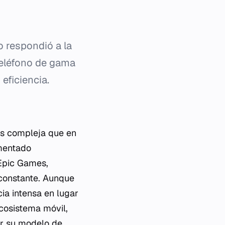
o respondió a la
 teléfono de gama
eficiencia.
ás compleja que en
imentado
 Epic Games,
 constante. Aunque
cia intensa en lugar
ecosistema móvil,
nar su modelo de