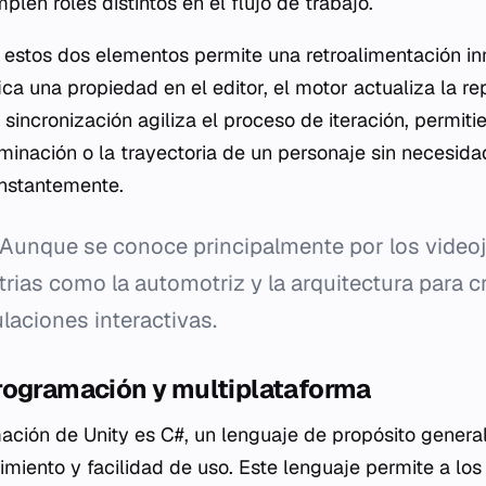
len roles distintos en el flujo de trabajo.
e estos dos elementos permite una retroalimentación i
ca una propiedad en el editor, el motor actualiza la re
 sincronización agiliza el proceso de iteración, permiti
uminación o la trayectoria de un personaje sin necesid
onstantemente.
Aunque se conoce principalmente por los videoj
strias como la automotriz y la arquitectura para 
ulaciones interactivas.
rogramación y multiplataforma
ción de Unity es C#, un lenguaje de propósito general
dimiento y facilidad de uso. Este lenguaje permite a lo