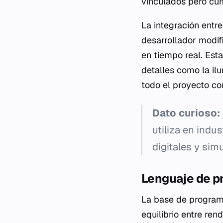
vinculados pero cump
La integración entr
desarrollador modifi
en tiempo real. Esta
detalles como la il
todo el proyecto c
Dato curioso:
utiliza en indu
digitales y sim
Lenguaje de p
La base de programa
equilibrio entre ren