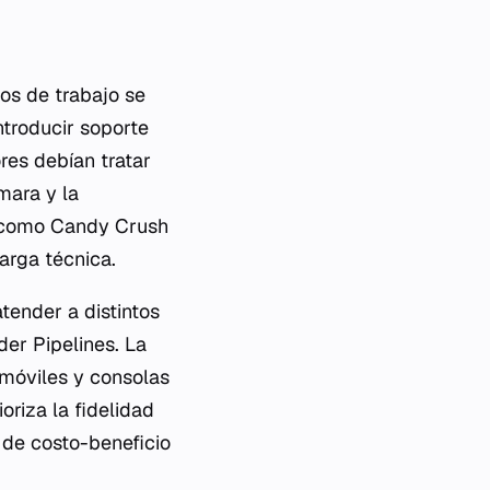
os de trabajo se
ntroducir soporte
res debían tratar
mara y la
s como
Candy Crush
arga técnica.
tender a distintos
er Pipelines
. La
 móviles y consolas
oriza la fidelidad
 de costo-beneficio