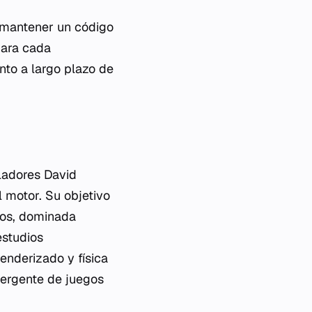
o mantener un código
para cada
nto a largo plazo de
ladores David
 motor. Su objetivo
egos, dominada
estudios
nderizado y física
mergente de juegos