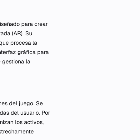
diseñado para crear
tada (AR). Su
 que procesa la
nterfaz gráfica para
 gestiona la
nes del juego. Se
adas del usuario. Por
nizan los activos,
estrechamente