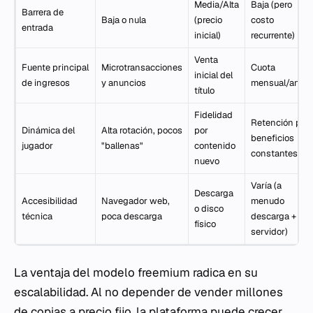
Media/Alta
Baja (pero
Barrera de
Baja o nula
(precio
costo
entrada
inicial)
recurrente)
Venta
Fuente principal
Microtransacciones
Cuota
inicial del
de ingresos
y anuncios
mensual/anual
título
Fidelidad
Retención por
Dinámica del
Alta rotación, pocos
por
beneficios
jugador
"ballenas"
contenido
constantes
nuevo
Varía (a
Descarga
Accesibilidad
Navegador web,
menudo
o disco
técnica
poca descarga
descarga +
físico
servidor)
La ventaja del modelo freemium radica en su
escalabilidad. Al no depender de vender millones
de copias a precio fijo, la plataforma puede crecer