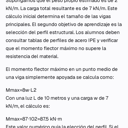
Supongamos que el peso propio estimado es de 2
kN/m. La carga total resultante es de 7 kN/m. Este
cálculo inicial determina el tamaño de las vigas
principales. El segundo objetivo de aprendizaje es la
selección del perfil estructural. Los alumnos deben
consultar tablas de perfiles de acero IPE y verificar
que el momento flector máximo no supere la
resistencia del material.
El momento flector máximo en un punto medio de
una viga simplemente apoyada se calcula como:
Mmax​=8w⋅L2​
Con una luz
L
de 10 metros y una carga
w
de 7
kN/m, el cálculo es:
Mmax​=87⋅102​=87.5 kN⋅m
Este valor numérico guía la elección del perfil. Si el