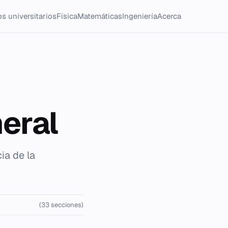
s universitarios
Física
Matemáticas
Ingeniería
Acerca
eral
ia de la
(33 secciones)