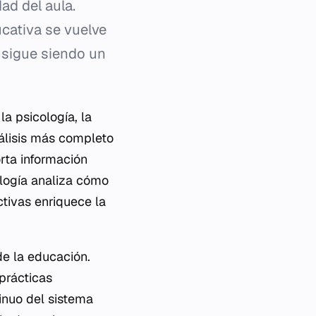
ad del aula.
ucativa se vuelve
a sigue siendo un
a psicología, la
análisis más completo
rta información
ología analiza cómo
ctivas enriquece la
de la educación.
prácticas
tinuo del sistema