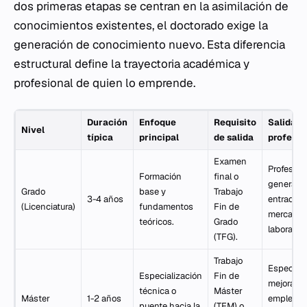
dos primeras etapas se centran en la asimilación de
conocimientos existentes, el doctorado exige la
generación de conocimiento nuevo. Esta diferencia
estructural define la trayectoria académica y
profesional de quien lo emprende.
Duración
Enfoque
Requisito
Salida
Nivel
típica
principal
de salida
profesio
Examen
Profesion
Formación
final o
generalis
Grado
base y
Trabajo
3-4 años
entrada a
(Licenciatura)
fundamentos
Fin de
mercado
teóricos.
Grado
laboral.
(TFG).
Trabajo
Especiali
Especialización
Fin de
mejora de
técnica o
Máster
Máster
1-2 años
empleabi
puente hacia la
(TFM) o