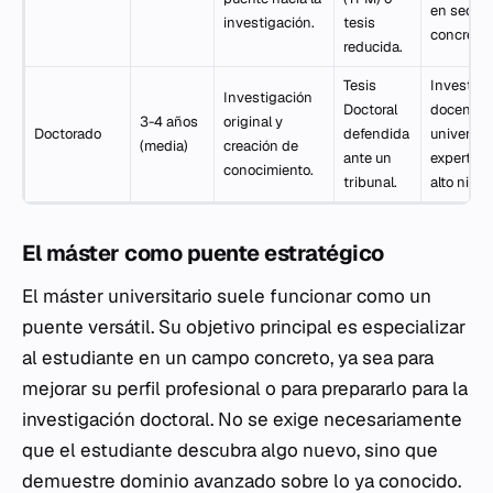
en sector
investigación.
tesis
concreto.
reducida.
Tesis
Investiga
Investigación
Doctoral
docente
3-4 años
original y
Doctorado
defendida
universita
(media)
creación de
ante un
experto d
conocimiento.
tribunal.
alto nivel.
El máster como puente estratégico
El máster universitario suele funcionar como un
puente versátil. Su objetivo principal es especializar
al estudiante en un campo concreto, ya sea para
mejorar su perfil profesional o para prepararlo para la
investigación doctoral. No se exige necesariamente
que el estudiante descubra algo nuevo, sino que
demuestre dominio avanzado sobre lo ya conocido.