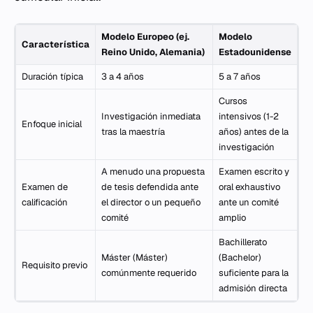
Modelo Europeo (ej.
Modelo
Característica
Reino Unido, Alemania)
Estadounidense
Duración típica
3 a 4 años
5 a 7 años
Cursos
Investigación inmediata
intensivos (1-2
Enfoque inicial
tras la maestría
años) antes de la
investigación
A menudo una propuesta
Examen escrito y
Examen de
de tesis defendida ante
oral exhaustivo
calificación
el director o un pequeño
ante un comité
comité
amplio
Bachillerato
Máster (Máster)
(Bachelor)
Requisito previo
comúnmente requerido
suficiente para la
admisión directa