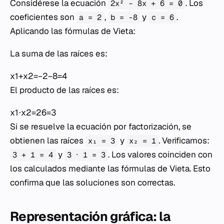
Considérese la ecuación
. Los
2x² - 8x + 6 = 0
coeficientes son
,
y
.
a = 2
b = -8
c = 6
Aplicando las fórmulas de Vieta:
La suma de las raíces es:
x1​+x2​=−2−8​=4
El producto de las raíces es:
x1​⋅x2​=26​=3
Si se resuelve la ecuación por factorización, se
obtienen las raíces
y
. Verificamos:
x₁ = 3
x₂ = 1
y
. Los valores coinciden con
3 + 1 = 4
3
1 = 3
los calculados mediante las fórmulas de Vieta. Esto
confirma que las soluciones son correctas.
Representación gráfica: la