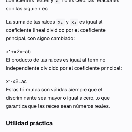
coeficientes reales y
no es cero, las relaciones
a
son las siguientes:
La suma de las raíces
y
es igual al
x₁
x₂
coeficiente lineal dividido por el coeficiente
principal, con signo cambiado:
x1​+x2​=−ab​
El producto de las raíces es igual al término
independiente dividido por el coeficiente principal:
x1​⋅x2​=ac​
Estas fórmulas son válidas siempre que el
discriminante sea mayor o igual a cero, lo que
garantiza que las raíces sean números reales.
Utilidad práctica