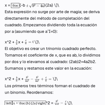
x =
{-b
}{2a} \]\
Esta expresión no surge por arte de magia; se deriva
directamente del método de completación del
cuadrado. Empezamos dividiendo toda la ecuación
por a (asumiendo que a=0):
x^2 +
x +
\]\
El objetivo es crear un trinomio cuadrado perfecto.
Tomamos el coeficiente de x, que es ab​, lo dividimos
por dos y lo elevamos al cuadrado: (2ab​)2=4a2b2​.
Sumamos y restamos este valor en la ecuación:
x^2 +
x +
\]\
Los primeros tres términos forman el cuadrado de
un binomio. Reordenamos:
^2 =
\]\