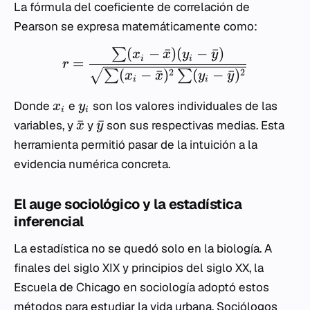
La fórmula del coeficiente de correlación de
Pearson se expresa matemáticamente como:
(
−
ˉ
)
(
−
ˉ
)
∑
x
x
y
y
i
i
=
r
(
−
ˉ
)
(
−
ˉ
)
2
2
∑
∑
x
x
y
y
i
i
Donde
e
son los valores individuales de las
x
y
i
i
ˉ
ˉ
variables, y
y
son sus respectivas medias. Esta
x
y
herramienta permitió pasar de la intuición a la
evidencia numérica concreta.
El auge sociológico y la estadística
inferencial
La estadística no se quedó solo en la biología. A
finales del siglo XIX y principios del siglo XX, la
Escuela de Chicago en sociología adoptó estos
métodos para estudiar la vida urbana. Sociólogos