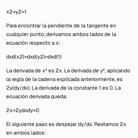
x2+y2=1
Para encontrar la pendiente de la tangente en
cualquier punto, derivamos ambos lados de la
ecuación respecto a
x
:
dxd​(x2)+dxd​(y2)=dxd​(1)
La derivada de
x
² es 2
x
. La derivada de
y
², aplicando
la regla de la cadena explicada anteriormente, es
2
y
(
dy
/
dx
). La derivada de la constante 1 es 0. La
ecuación derivada queda:
2x+2ydxdy​=0
El siguiente paso es despejar
dy
/
dx
. Restamos 2
x
en ambos lados: