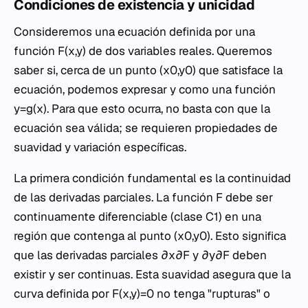
Condiciones de existencia y unicidad
Consideremos una ecuación definida por una
función F(x,y) de dos variables reales. Queremos
saber si, cerca de un punto (x0​,y0​) que satisface la
ecuación, podemos expresar y como una función
y=g(x). Para que esto ocurra, no basta con que la
ecuación sea válida; se requieren propiedades de
suavidad y variación específicas.
La primera condición fundamental es la continuidad
de las derivadas parciales. La función F debe ser
continuamente diferenciable (clase C1) en una
región que contenga al punto (x0​,y0​). Esto significa
que las derivadas parciales ∂x∂F​ y ∂y∂F​ deben
existir y ser continuas. Esta suavidad asegura que la
curva definida por F(x,y)=0 no tenga "rupturas" o