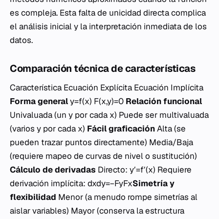
es compleja. Esta falta de unicidad directa complica
el análisis inicial y la interpretación inmediata de los
datos.
Comparación técnica de características
Característica Ecuación Explícita Ecuación Implícita
Forma general
y=f(x) F(x,y)=0
Relación funcional
Univaluada (un
y
por cada
x
) Puede ser multivaluada
(varios
y
por cada
x
)
Fácil graficación
Alta (se
pueden trazar puntos directamente) Media/Baja
(requiere mapeo de curvas de nivel o sustitución)
Cálculo de derivadas
Directo: y′=f′(x) Requiere
derivación implícita: dxdy​=−Fy​Fx​​
Simetría y
flexibilidad
Menor (a menudo rompe simetrías al
aislar variables) Mayor (conserva la estructura