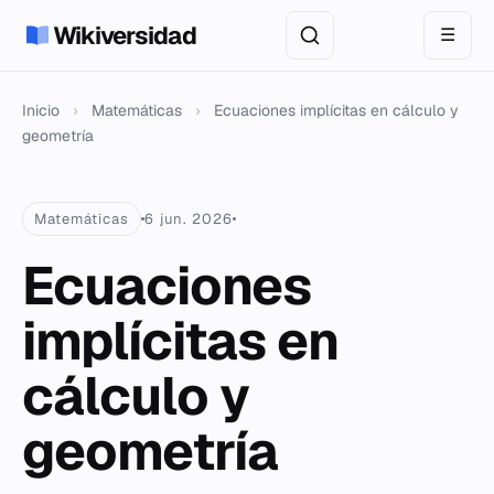
Wikiversidad
☰
Inicio
›
Matemáticas
›
Ecuaciones implícitas en cálculo y
geometría
Matemáticas
6 jun. 2026
Ecuaciones
implícitas en
cálculo y
geometría