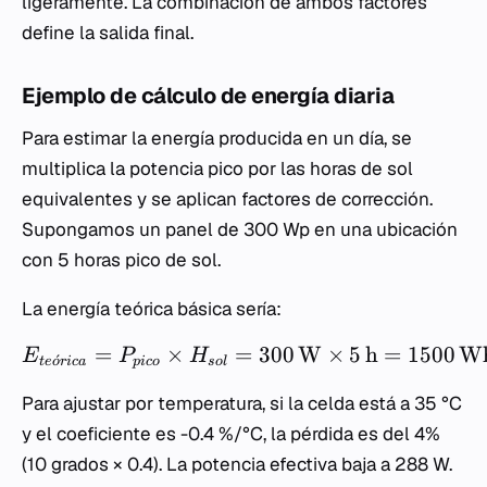
ligeramente. La combinación de ambos factores
define la salida final.
Ejemplo de cálculo de energía diaria
Para estimar la energía producida en un día, se
multiplica la potencia pico por las horas de sol
equivalentes y se aplican factores de corrección.
Supongamos un panel de 300 Wp en una ubicación
con 5 horas pico de sol.
La energía teórica básica sería:
=
×
=
300
W
×
5
h
=
1500
W
E
P
H
ˊ
t
e
o
r
i
c
a
p
i
co
so
l
Para ajustar por temperatura, si la celda está a 35 °C
y el coeficiente es -0.4 %/°C, la pérdida es del 4%
(10 grados × 0.4). La potencia efectiva baja a 288 W.