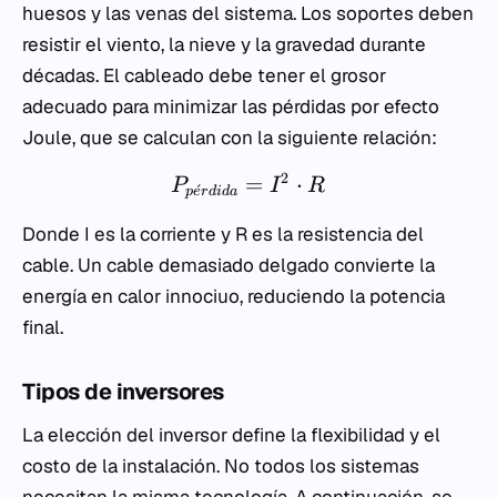
huesos y las venas del sistema. Los soportes deben
resistir el viento, la nieve y la gravedad durante
décadas. El cableado debe tener el grosor
adecuado para minimizar las pérdidas por efecto
Joule, que se calculan con la siguiente relación:
2
=
⋅
P
I
R
ˊ
p
e
r
d
i
d
a
Donde
I
es la corriente y
R
es la resistencia del
cable. Un cable demasiado delgado convierte la
energía en calor innociuo, reduciendo la potencia
final.
Tipos de inversores
La elección del inversor define la flexibilidad y el
costo de la instalación. No todos los sistemas