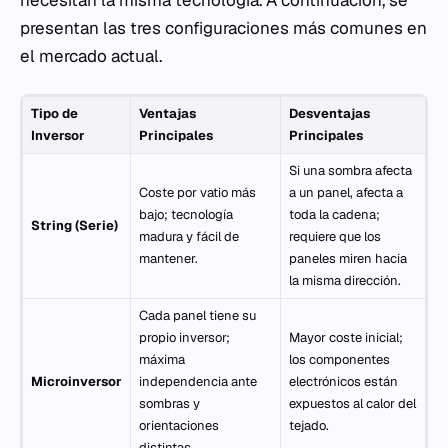
necesitan la misma tecnología. A continuación, se
presentan las tres configuraciones más comunes en
el mercado actual.
Tipo de
Ventajas
Desventajas
Inversor
Principales
Principales
Si una sombra afecta
Coste por vatio más
a un panel, afecta a
bajo; tecnología
toda la cadena;
String (Serie)
madura y fácil de
requiere que los
mantener.
paneles miren hacia
la misma dirección.
Cada panel tiene su
propio inversor;
Mayor coste inicial;
máxima
los componentes
Microinversor
independencia ante
electrónicos están
sombras y
expuestos al calor del
orientaciones
tejado.
distintas.