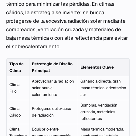
térmico para minimizar las pérdidas. En climas
cálidos, la estrategia se invierte: se busca
protegerse de la excesiva radiación solar mediante
sombreados, ventilación cruzada y materiales de
baja masa térmica o con alta reflectancia para evitar
el sobrecalentamiento.
Tipo de
Estrategia de Diseño
Elementos Clave
Clima
Principal
Aprovechar la radiación
Ganancia directa, gran
Clima
solar para el
masa térmica, orientación
Frío
calentamiento
sur
Sombras, ventilación
Clima
Protegerse del exceso
cruzada, materiales
Cálido
de radiación
reflectantes
Clima
Equilibrio entre
Masa térmica moderada,
Templado
ganancia y protección
sombreado ajustable