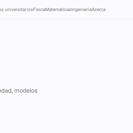
s universitarios
Física
Matemáticas
Ingeniería
Acerca
siedad, modelos