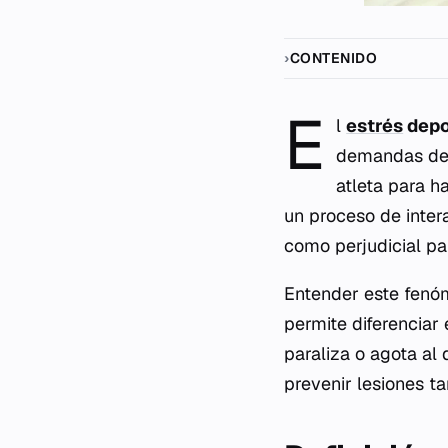
CONTENIDO
E
l
estrés
depo
demandas de l
atleta para h
un proceso de inter
como perjudicial pa
Entender este fenó
permite diferenciar 
paraliza o agota al 
prevenir lesiones t