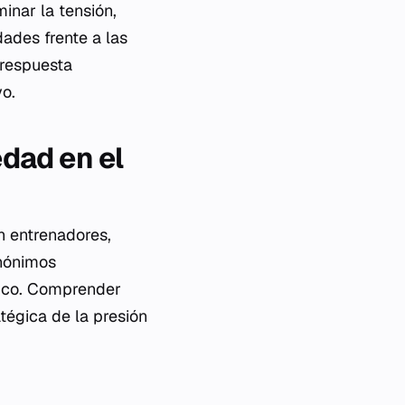
minar la tensión,
dades frente a las
 respuesta
vo.
edad en el
n entrenadores,
inónimos
gico. Comprender
atégica de la presión