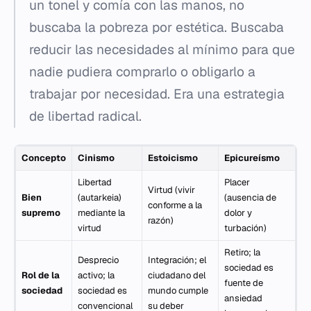
un tonel y comía con las manos, no
buscaba la pobreza por estética. Buscaba
reducir las necesidades al mínimo para que
nadie pudiera comprarlo o obligarlo a
trabajar por necesidad. Era una estrategia
de libertad radical.
Concepto
Cinismo
Estoicismo
Epicureísmo
Libertad
Placer
Virtud (vivir
Bien
(autarkeia)
(ausencia de
conforme a la
supremo
mediante la
dolor y
razón)
virtud
turbación)
Retiro; la
Desprecio
Integración; el
sociedad es
Rol de la
activo; la
ciudadano del
fuente de
sociedad
sociedad es
mundo cumple
ansiedad
convencional
su deber