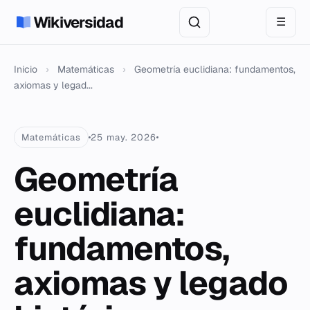
Wikiversidad
☰
Inicio
›
Matemáticas
›
Geometría euclidiana: fundamentos,
axiomas y legad...
Matemáticas
25 may. 2026
Geometría
euclidiana:
fundamentos,
axiomas y legado