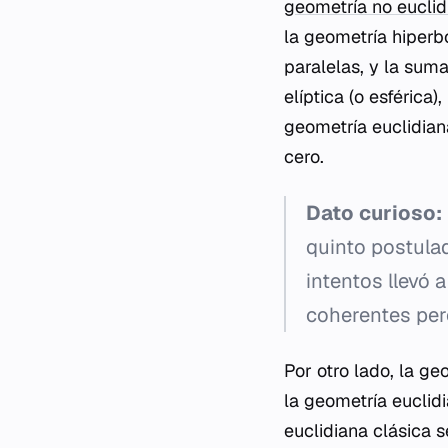
geometría no euclid
la geometría hiperbó
paralelas, y la sum
elíptica (o esférica
geometría euclidiana
cero.
Dato curioso:
quinto postulad
intentos llevó 
coherentes per
Por otro lado, la ge
la geometría euclid
euclidiana clásica s