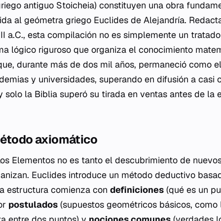
riego antiguo
Stoicheia
) constituyen una obra fundame
ida al geómetra griego Euclides de Alejandría. Reda
 III a.C., esta compilación no es simplemente un tratad
ema lógico riguroso que organiza el conocimiento mate
que, durante más de dos mil años, permaneció como el 
demias y universidades, superando en difusión a casi 
, y solo la Biblia superó su tirada en ventas antes de la
método axiomático
Los Elementos
no es tanto el descubrimiento de nuevos
ganizan. Euclides introduce un método deductivo basa
La estructura comienza con
definiciones
(qué es un pun
por
postulados
(supuestos geométricos básicos, como l
ta entre dos puntos) y
nociones comunes
(verdades l