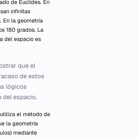
lado de Euclides. En
san infinitas
. En la geometría
los 180 grados. La
ra del espacio es
strar que el
fracaso de estos
as lógicos
 del espacio.
 utiliza el método de
ue la geometría
rculos) mediante