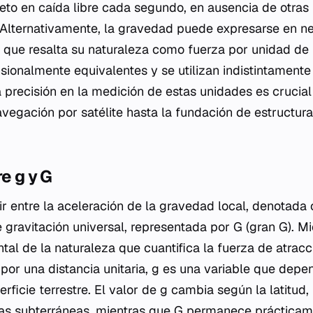
eto en caída libre cada segundo, en ausencia de otras
e. Alternativamente, la gravedad puede expresarse en 
o que resalta su naturaleza como fuerza por unidad d
ionalmente equivalentes y se utilizan indistintamente
 La precisión en la medición de estas unidades es crucia
vegación por satélite hasta la fundación de estructura
re
g
y
G
uir entre la aceleración de la gravedad local, denotad
e gravitación universal, representada por
G
(gran G). M
al de la naturaleza que cuantifica la fuerza de atrac
por una distancia unitaria,
g
es una variable que depen
erficie terrestre. El valor de
g
cambia según la latitud, l
as subterráneas, mientras que
G
permanece prácticame