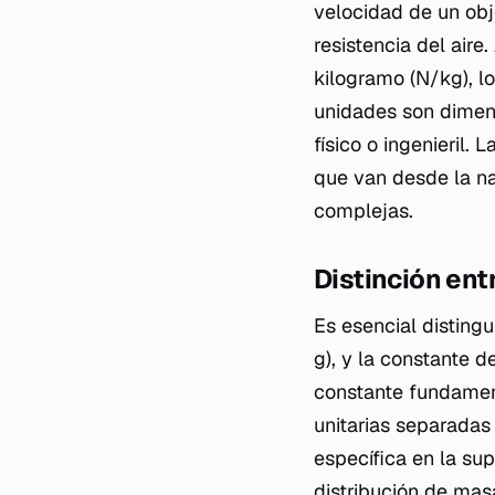
velocidad de un obj
resistencia del air
kilogramo (N/kg), l
unidades son dimens
físico o ingenieril.
que van desde la na
complejas.
Distinción ent
Es esencial disting
g), y la constante d
constante fundament
unitarias separadas 
específica en la sup
distribución de mas