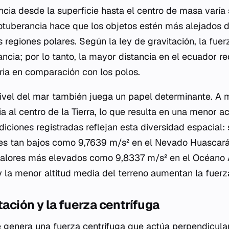
ncia desde la superficie hasta el centro de masa varía 
rotuberancia hace que los objetos estén más alejados d
 regiones polares. Según la ley de gravitación, la fue
ancia; por lo tanto, la mayor distancia en el ecuador r
oria en comparación con los polos.
 nivel del mar también juega un papel determinante. A 
a al centro de la Tierra, lo que resulta en una menor a
diciones registradas reflejan esta diversidad espacial:
s tan bajos como 9,7639 m/s² en el Nevado Huascarán
valores más elevados como 9,8337 m/s² en el Océano Á
y la menor altitud media del terreno aumentan la fuerz
tación y la fuerza centrífuga
re genera una fuerza centrífuga que actúa perpendicula