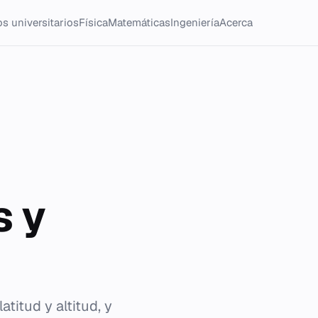
s universitarios
Física
Matemáticas
Ingeniería
Acerca
s y
atitud y altitud, y