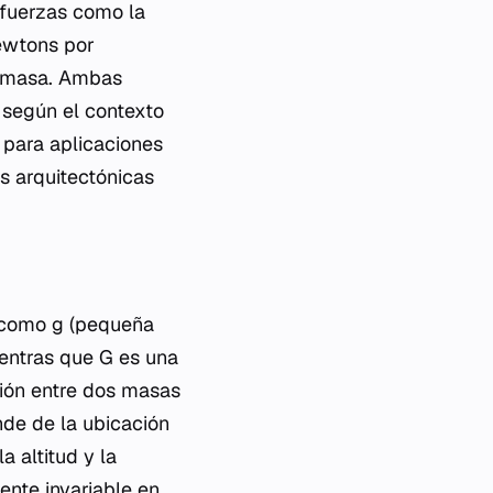
 fuerzas como la
newtons por
e masa. Ambas
 según el contexto
l para aplicaciones
s arquitectónicas
a como
g
(pequeña
ientras que
G
es una
ción entre dos masas
de de la ubicación
a altitud y la
nte invariable en