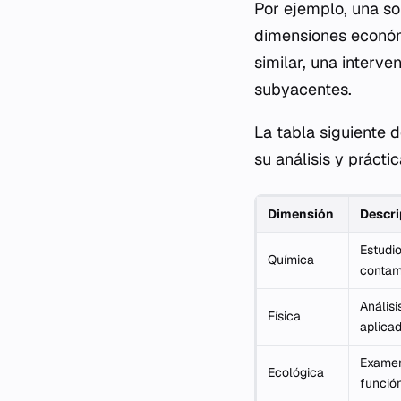
Por ejemplo, una so
dimensiones económi
similar, una interv
subyacentes.
La tabla siguiente d
su análisis y prácti
Dimensión
Descri
Estudio
Química
contam
Análisi
Física
aplicad
Examen 
Ecológica
funció