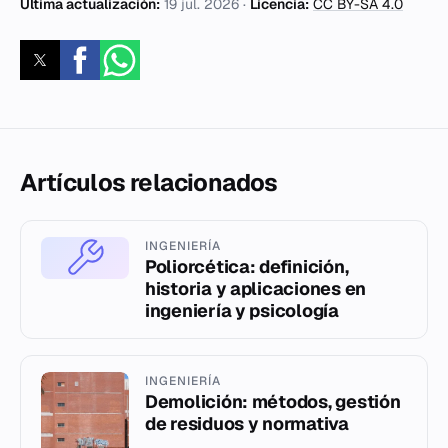
Última actualización:
19 jul. 2026
·
Licencia:
CC BY-SA 4.0
Artículos relacionados
INGENIERÍA
Poliorcética: definición,
historia y aplicaciones en
ingeniería y psicología
INGENIERÍA
Demolición: métodos, gestión
de residuos y normativa