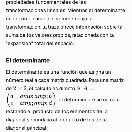
propiedades fundamentales de las
transformaciones lineales. Mientras el determinante
mide cómo cambia el volumen bajo la
transformación, la traza ofrece información sobre la
suma de los valores propios, relacionada con la
"expansión" total del espacio.
El determinante
El determinante es una función que asigna un
número real a cada matriz cuadrada. Para una matriz
2
×
2
=
de
, el cálculo es directo. Si
A
;
;
(
)
a
am
p
am
p
b
, el determinante se calcula
;
;
c
am
p
am
p
d
restando el producto de los elementos de la
diagonal secundaria al producto de los de la
diagonal principal: