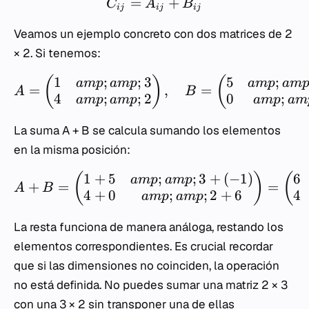
=
+
C
A
B
ij
ij
ij
Veamos un ejemplo concreto con dos matrices de 2
× 2. Si tenemos:
1
;
;
3
5
;
(
)
(
am
p
am
p
am
p
am
=
,
=
A
B
4
;
;
2
0
;
am
p
am
p
am
p
am
La suma
A
+
B
se calcula sumando los elementos
en la misma posición:
1
+
5
;
;
3
+
(
−
1
)
6
(
)
(
am
p
am
p
+
=
=
A
B
4
+
0
;
;
2
+
6
4
am
p
am
p
La resta funciona de manera análoga, restando los
elementos correspondientes. Es crucial recordar
que si las dimensiones no coinciden, la operación
no está definida. No puedes sumar una matriz 2 × 3
con una 3 × 2 sin transponer una de ellas