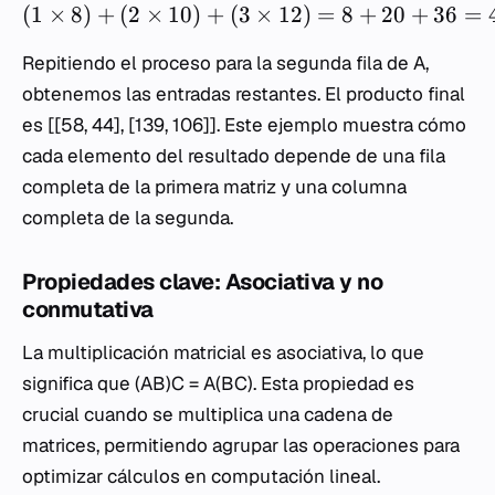
(
1
×
8
)
+
(
2
×
10
)
+
(
3
×
12
)
=
8
+
20
+
36
=
Repitiendo el proceso para la segunda fila de
A
,
obtenemos las entradas restantes. El producto final
es [[58, 44], [139, 106]]. Este ejemplo muestra cómo
cada elemento del resultado depende de una fila
completa de la primera matriz y una columna
completa de la segunda.
Propiedades clave: Asociativa y no
conmutativa
La multiplicación matricial es asociativa, lo que
significa que (
A
B
)
C
=
A
(
B
C
). Esta propiedad es
crucial cuando se multiplica una cadena de
matrices, permitiendo agrupar las operaciones para
optimizar cálculos en computación lineal.