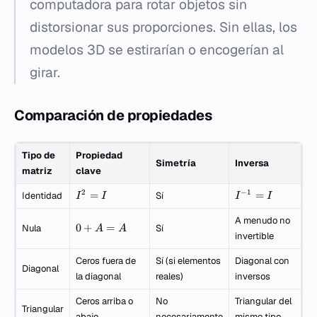
computadora para rotar objetos sin
distorsionar sus proporciones. Sin ellas, los
modelos 3D se estirarían o encogerían al
girar.
Comparación de propiedades
Tipo de
Propiedad
Simetría
Inversa
matriz
clave
2
−
1
=
=
Identidad
Sí
I
I
I
I
A menudo no
0
+
=
Nula
Sí
A
A
invertible
Ceros fuera de
Sí (si elementos
Diagonal con
Diagonal
la diagonal
reales)
inversos
Ceros arriba o
No
Triangular del
Triangular
abajo
necesariamente
mismo tipo