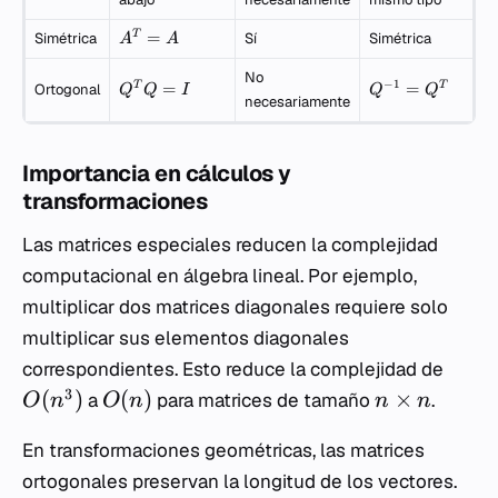
=
T
Simétrica
Sí
Simétrica
A
A
No
−
1
=
=
T
T
Ortogonal
Q
Q
I
Q
Q
necesariamente
Importancia en cálculos y
transformaciones
Las matrices especiales reducen la complejidad
computacional en álgebra lineal. Por ejemplo,
multiplicar dos matrices diagonales requiere solo
multiplicar sus elementos diagonales
correspondientes. Esto reduce la complejidad de
3
(
)
(
)
×
a
para matrices de tamaño
.
O
n
O
n
n
n
En transformaciones geométricas, las matrices
ortogonales preservan la longitud de los vectores.