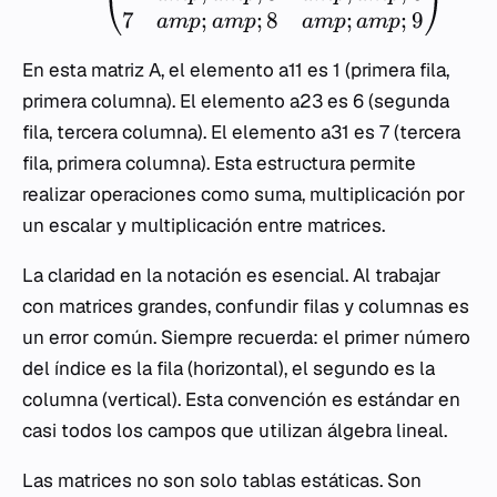
7
;
;
8
;
;
9
am
p
am
p
am
p
am
p
En esta matriz
A
, el elemento
a11
es 1 (primera fila,
primera columna). El elemento
a23
es 6 (segunda
fila, tercera columna). El elemento
a31
es 7 (tercera
fila, primera columna). Esta estructura permite
realizar operaciones como suma, multiplicación por
un escalar y multiplicación entre matrices.
La claridad en la notación es esencial. Al trabajar
con matrices grandes, confundir filas y columnas es
un error común. Siempre recuerda: el primer número
del índice es la fila (horizontal), el segundo es la
columna (vertical). Esta convención es estándar en
casi todos los campos que utilizan álgebra lineal.
Las matrices no son solo tablas estáticas. Son