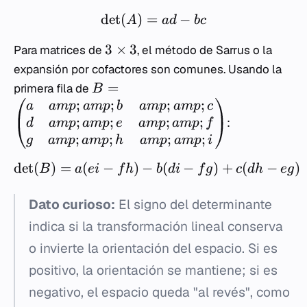
det
(
)
=
−
A
a
d
b
c
3
×
3
Para matrices de
, el método de Sarrus o la
expansión por cofactores son comunes. Usando la
=
primera fila de
B
;
;
;
;
a
am
p
am
p
b
am
p
am
p
c
;
;
;
;
:
d
am
p
am
p
e
am
p
am
p
f
;
;
;
;
g
am
p
am
p
h
am
p
am
p
i
det
(
)
=
(
−
)
−
(
−
)
+
(
−
)
B
a
e
i
f
h
b
d
i
f
g
c
d
h
e
g
Dato curioso:
El signo del determinante
indica si la transformación lineal conserva
o invierte la orientación del espacio. Si es
positivo, la orientación se mantiene; si es
negativo, el espacio queda "al revés", como