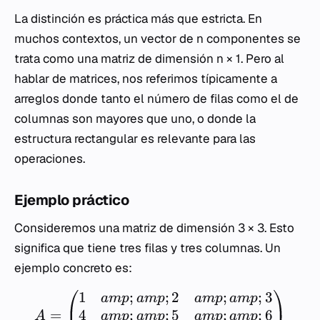
La distinción es práctica más que estricta. En
muchos contextos, un vector de
n
componentes se
trata como una matriz de dimensión
n
× 1. Pero al
hablar de matrices, nos referimos típicamente a
arreglos donde tanto el número de filas como el de
columnas son mayores que uno, o donde la
estructura rectangular es relevante para las
operaciones.
Ejemplo práctico
Consideremos una matriz de dimensión 3 × 3. Esto
significa que tiene tres filas y tres columnas. Un
ejemplo concreto es:
1
;
;
2
;
;
3
am
p
am
p
am
p
am
p
4
;
;
5
;
;
6
=
am
p
am
p
am
p
am
p
A