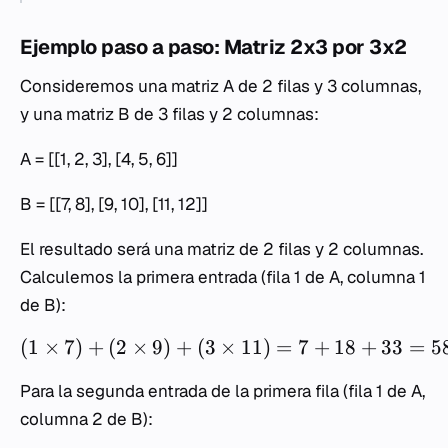
Ejemplo paso a paso: Matriz 2x3 por 3x2
Consideremos una matriz
A
de 2 filas y 3 columnas,
y una matriz
B
de 3 filas y 2 columnas:
A
= [[1, 2, 3], [4, 5, 6]]
B
= [[7, 8], [9, 10], [11, 12]]
El resultado será una matriz de 2 filas y 2 columnas.
Calculemos la primera entrada (fila 1 de
A
, columna 1
de
B
):
(
1
×
7
)
+
(
2
×
9
)
+
(
3
×
11
)
=
7
+
18
+
33
=
5
Para la segunda entrada de la primera fila (fila 1 de
A
,
columna 2 de
B
):