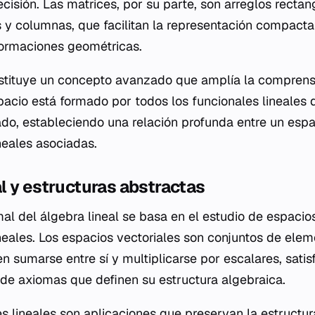
cisión. Las matrices, por su parte, son arreglos recta
s y columnas, que facilitan la representación compact
formaciones geométricas.
nstituye un concepto avanzado que amplía la comprens
spacio está formado por todos los funcionales lineales 
ado, estableciendo una relación profunda entre un espa
neales asociadas.
 y estructuras abstractas
al del álgebra lineal se basa en el estudio de espacios
neales. Los espacios vectoriales son conjuntos de ele
n sumarse entre sí y multiplicarse por escalares, sati
 de axiomas que definen su estructura algebraica.
s lineales son aplicaciones que preservan la estructur