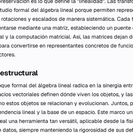
eservación es lo que define la "linealidad". Las trans
studio formal del álgebra lineal porque permiten repre
 rotaciones y escalados de manera sistemática. Cada 
entarse mediante una matriz, estableciendo un puente d
l y la computación matricial. Así, las matrices dejan 
ara convertirse en representantes concretos de funcio
ctores.
 estructural
que formal del álgebra lineal radica en la sinergia ent
cios vectoriales definen dónde viven los objetos, y la
mo estos objetos se relacionan y evolucionan. Juntos, p
endencia lineal y la base de un espacio. Este marco un
eal una herramienta tan versátil, aplicable desde la fí
 datos, siempre manteniendo la rigorosidad de sus def