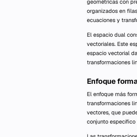
geométricas con pre
organizados en fila
ecuaciones y trans
El espacio dual co
vectoriales. Este e
espacio vectorial d
transformaciones li
Enfoque formal
El enfoque más form
transformaciones li
vectores, que puede
conjunto específico
Las transformacione