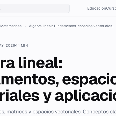
Educación
Curso
Matemáticas
›
Álgebra lineal: fundamentos, espacios vectoriales...
AY. 2026
14 MIN
a lineal:
mentos, espaci
riales y aplicac
es, matrices y espacios vectoriales. Conceptos cl