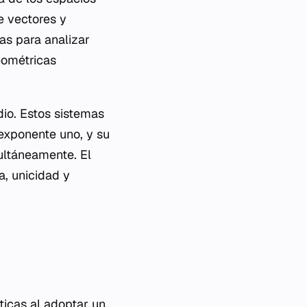
e vectores y
as para analizar
eométricas
dio. Estos sistemas
exponente uno, y su
multáneamente. El
a, unicidad y
icas al adoptar un