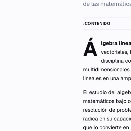
de las matemática
CONTENIDO
Á
lgebra linea
vectoriales,
disciplina c
multidimensionales 
lineales en una amp
El estudio del álge
matemáticos bajo op
resolución de probl
radica en su capaci
que lo convierte en 