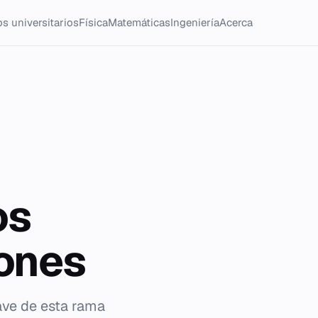
s universitarios
Física
Matemáticas
Ingeniería
Acerca
os
iones
ave de esta rama