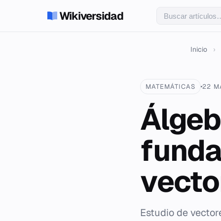
Wikiversidad
Inicio
›
MATEMÁTICAS
22 M
Álgebr
funda
vecto
Estudio de vector