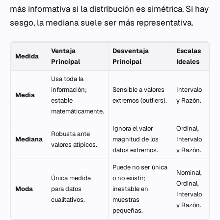
más informativa si la distribución es simétrica. Si hay
sesgo, la mediana suele ser más representativa.
Ventaja
Desventaja
Escalas
Medida
Principal
Principal
Ideales
Usa toda la
información;
Sensible a valores
Intervalo
Media
estable
extremos (outliers).
y Razón.
matemáticamente.
Ignora el valor
Ordinal,
Robusta ante
Mediana
magnitud de los
Intervalo
valores atípicos.
datos extremos.
y Razón.
Puede no ser única
Nominal,
Única medida
o no existir;
Ordinal,
Moda
para datos
inestable en
Intervalo
cualitativos.
muestras
y Razón.
pequeñas.