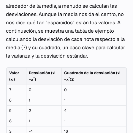
alrededor de la media, a menudo se calculan las
desviaciones. Aunque la media nos da el centro, no
nos dice qué tan "esparcidos" están los valores. A
continuación, se muestra una tabla de ejemplo
calculando la desviación de cada nota respecto a la
media (7) y su cuadrado, un paso clave para calcular
la varianza y la desviación estándar.
Valor
Desviación (xi​
Cuadrado de la desviación (xi​
(xi​)
−xˉ)
−xˉ)2
7
0
0
8
1
1
9
2
4
8
1
1
3
-4
16