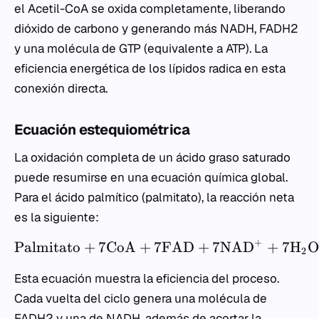
el Acetil-CoA se oxida completamente, liberando
dióxido de carbono y generando más NADH, FADH2
y una molécula de GTP (equivalente a ATP). La
eficiencia energética de los lípidos radica en esta
conexión directa.
Ecuación estequiométrica
La oxidación completa de un ácido graso saturado
puede resumirse en una ecuación química global.
Para el ácido palmítico (palmitato), la reacción neta
es la siguiente:
+
Palmitato
+
7
CoA
+
7
FAD
+
7
NAD
+
7
H
O
2
Esta ecuación muestra la eficiencia del proceso.
Cada vuelta del ciclo genera una molécula de
FADH2 y una de NADH, además de acortar la