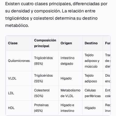
Existen cuatro clases principales, diferenciadas por
su densidad y composición. La relación entre
triglicéridos y colesterol determina su destino
metabólico.
Composición
Clase
Origen
Destino
Funci
principal
Tejido
Transp
Triglicéridos
Intestino
Quilomicrones
adiposo y
de gra
(85%)
delgado
músculo
dietéti
Triglicéridos
Tejido
Distrib
VLDL
Hígado
(55%)
adiposo
endóg
Colesterol
Metabolismo
Células
Entreg
LDL
(50%)
de VLDL
periféricas
coleste
Proteínas
Hígado e
Recole
HDL
Hígado
(45%)
intestino
invers