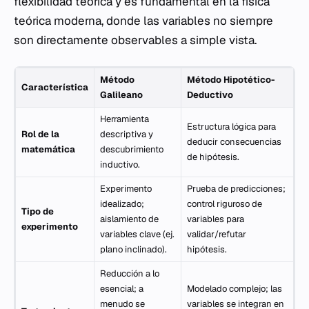
flexibilidad teórica y es fundamental en la física
teórica moderna, donde las variables no siempre
son directamente observables a simple vista.
Método
Método Hipotético-
Característica
Galileano
Deductivo
Herramienta
Estructura lógica para
Rol de la
descriptiva y
deducir consecuencias
matemática
descubrimiento
de hipótesis.
inductivo.
Experimento
Prueba de predicciones;
idealizado;
control riguroso de
Tipo de
aislamiento de
variables para
experimento
variables clave (ej.
validar/refutar
plano inclinado).
hipótesis.
Reducción a lo
esencial; a
Modelado complejo; las
menudo se
variables se integran en