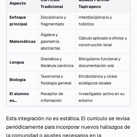
Aspecto
Tradicional
Tapirapeco
Enfoque
Disciplinario y
Interdisciplinario y
principal
fragmentado
holístico
Álgebra y
Cálculo aplicado a oficios y
Matemáticas
geometría
construcción local
abstractas
Gramática y
Bilingüismo funcional y
Lengua
literatura canónica
documentación oral
Taxonomía y
Etnobotánica y ciclos
Biología
fisiología general
ecológicos locales
El alumno
Receptor de
Investigador activo en su
es...
información
entorno
Esta integración no es estática. El currículo se revisa
periódicamente para incorporar nuevos hallazgos de
la comunidad o ajustes necesarios en la