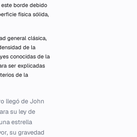
n este borde debido
rficie física sólida,
ad general clásica,
 densidad de la
eyes conocidas de la
ara ser explicadas
erios de la
ro llegó de John
ara su ley de
una estrella
or, su gravedad