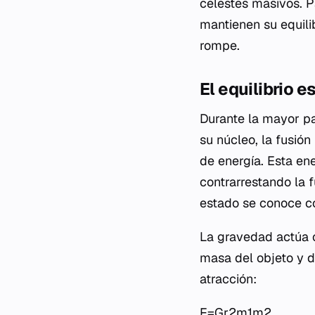
celestes masivos. P
mantienen su equili
rompe.
El equilibrio 
Durante la mayor pa
su núcleo, la fusión
de energía. Esta en
contrarrestando la f
estado se conoce co
La gravedad actúa 
masa del objeto y de
atracción:
F=Gr2m1​m2​​