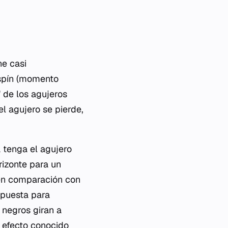
ne casi
espín (momento
 de los agujeros
l agujero se pierde,
 tenga el agujero
rizonte para un
 en comparación con
opuesta para
s negros giran a
n efecto conocido