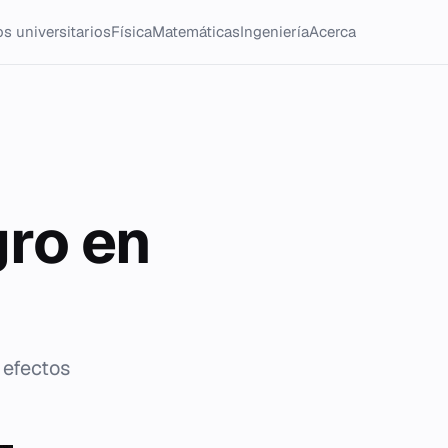
s universitarios
Física
Matemáticas
Ingeniería
Acerca
gro en
 efectos