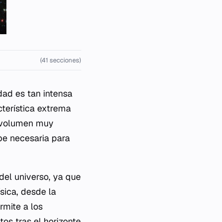
(41 secciones)
ad es tan intensa
cterística extrema
n volumen muy
pe necesaria para
del universo, ya que
ísica, desde la
rmite a los
tos tras el
horizonte