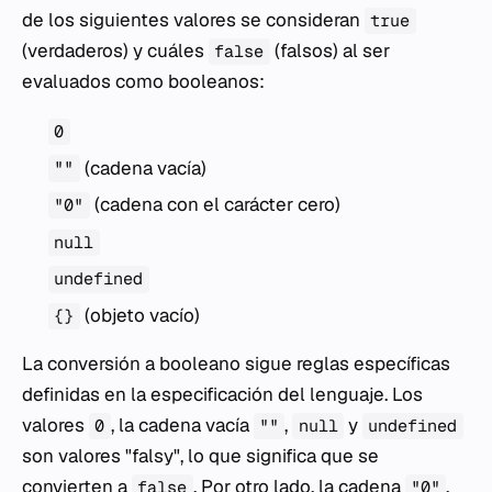
de los siguientes valores se consideran
true
(verdaderos) y cuáles
(falsos) al ser
false
evaluados como booleanos:
0
(cadena vacía)
""
(cadena con el carácter cero)
"0"
null
undefined
(objeto vacío)
{}
La conversión a booleano sigue reglas específicas
definidas en la especificación del lenguaje. Los
valores
, la cadena vacía
,
y
0
""
null
undefined
son valores "falsy", lo que significa que se
convierten a
. Por otro lado, la cadena
,
false
"0"