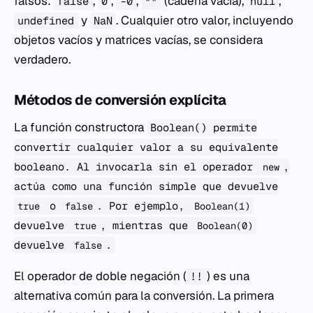
falsos:
,
,
,
(cadena vacía),
,
false
0
-0
""
null
y
. Cualquier otro valor, incluyendo
undefined
NaN
objetos vacíos y matrices vacías, se considera
verdadero.
Métodos de conversión explícita
La función constructora
Boolean() permite
convertir cualquier valor a su equivalente
booleano. Al invocarla sin el operador
,
new
actúa como una función simple que devuelve
o
. Por ejemplo,
true
false
Boolean(1)
devuelve
, mientras que
true
Boolean(0)
devuelve
.
false
El operador de doble negación (
) es una
!!
alternativa común para la conversión. La primera