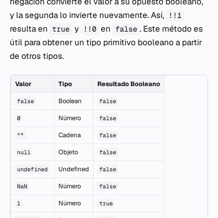
negación convierte el valor a su opuesto booleano,
y la segunda lo invierte nuevamente. Así,
!!1
resulta en
y
en
. Este método es
true
!!0
false
útil para obtener un tipo primitivo booleano a partir
de otros tipos.
Valor
Tipo
Resultado Booleano
Boolean
false
false
Número
0
false
Cadena
""
false
Objeto
null
false
Undefined
undefined
false
Número
NaN
false
Número
1
true