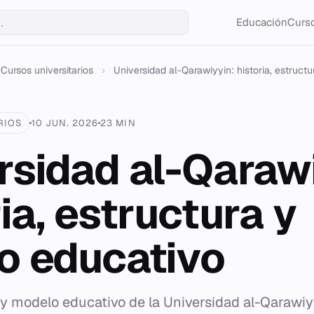
Educación
Curso
Cursos universitarios
›
Universidad al-Qarawiyyin: historia, estructura
RIOS
10 JUN. 2026
23 MIN
rsidad al-Qaraw
ia, estructura y
o educativo
 y modelo educativo de la Universidad al-Qarawiy