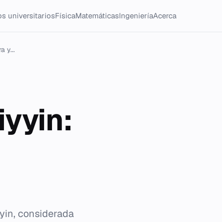
s universitarios
Física
Matemáticas
Ingeniería
Acerca
 y...
iyyin:
yin, considerada