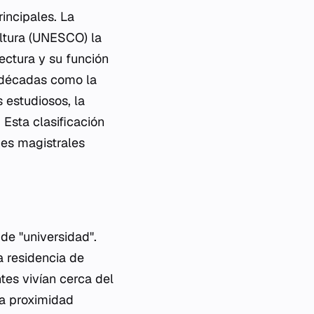
rincipales. La
ultura (UNESCO) la
ctura y su función
e décadas como la
 estudiosos, la
 Esta clasificación
nes magistrales
de "universidad".
a residencia de
tes vivían cerca del
ta proximidad