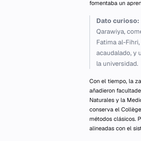
fomentaba un aprend
Dato curioso:
Qarawiya, come
Fatima al-Fihri
acaudalado, y u
la universidad.
Con el tiempo, la
z
añadieron facultade
Naturales y la Medic
conserva el
Collèg
métodos clásicos. P
alineadas con el sis