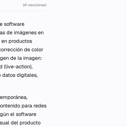
(41 secciones)
e software
ias de imágenes en
o en productos
corrección de color
rigen de la imagen:
 (live-action),
datos digitales,
ntemporánea,
contenido para redes
según el software
isual del producto