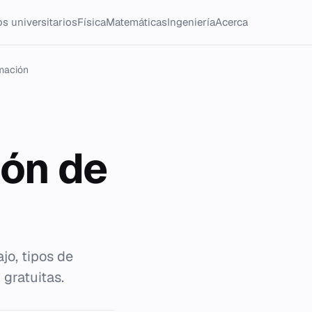
s universitarios
Física
Matemáticas
Ingeniería
Acerca
imación
ión de
jo, tipos de
 gratuitas.