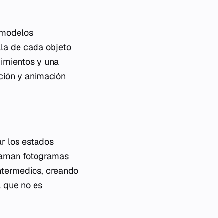
 modelos
cala de cada objeto
vimientos y una
ición y animación
ar los estados
llaman fotogramas
ntermedios, creando
a que no es