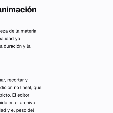
 animación
leza de la materia
ealidad ya
a duración y la
nar, recortar y
dición no lineal, que
icto. El editor
nida en el archivo
dad y el peso del