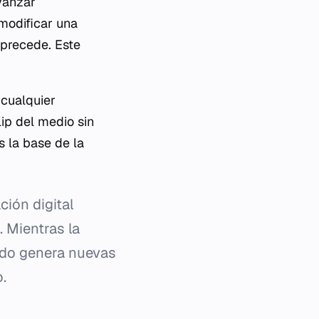
vanzar
modificar una
 precede. Este
 cualquier
lip del medio sin
es la base de la
ción digital
. Mientras la
udo genera nuevas
.