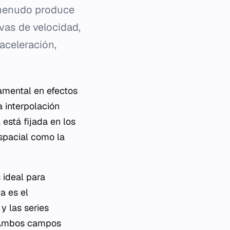
a menudo produce
vas de velocidad,
aceleración,
damental en efectos
a interpolación
 está fijada en los
espacial como la
 ideal para
a es el
y las series
. Ambos campos