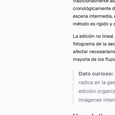
tradicionalmente as
cronológicamente de
escena intermedia, 
método es rígido y 
La edición no lineal
fotograma de la secu
afectar necesariament
mayoría de los flujo
Dato curioso:
radica en la ge
edición organi
imágenes interm