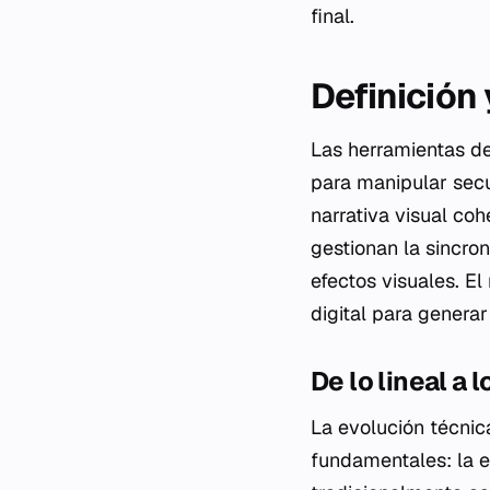
final.
Definición
Las herramientas de
para manipular secu
narrativa visual co
gestionan la sincron
efectos visuales. E
digital para generar
De lo lineal a l
La evolución técni
fundamentales: la edi