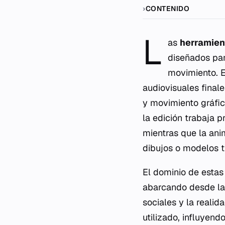
CONTENIDO
L
as
herramien
diseñados par
movimiento. E
audiovisuales final
y movimiento gráfico
la edición trabaja p
mientras que la ani
dibujos o modelos t
El dominio de esta
abarcando desde la 
sociales y la realid
utilizado, influyend