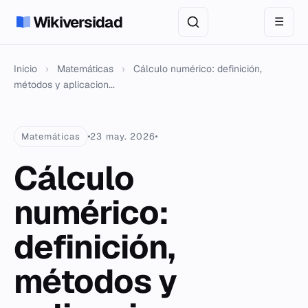
Wikiversidad
☰
Inicio
›
Matemáticas
›
Cálculo numérico: definición,
métodos y aplicacion...
Matemáticas
23 may. 2026
Cálculo
numérico:
definición,
métodos y