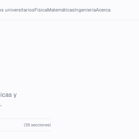
s universitarios
Física
Matemáticas
Ingeniería
Acerca
icas y
.
(35 secciones)