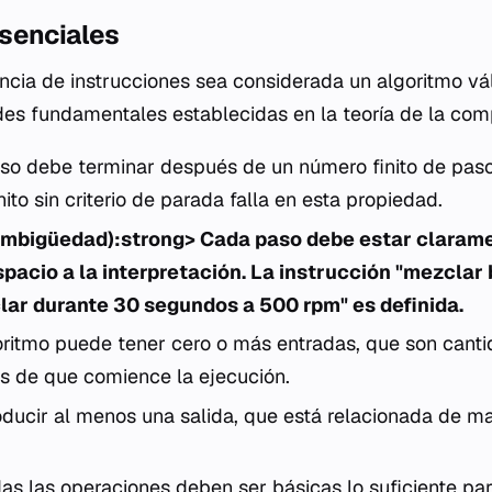
senciales
cia de instrucciones sea considerada un algoritmo vá
es fundamentales establecidas en la teoría de la com
so debe terminar después de un número finito de paso
nito sin criterio de parada falla en esta propiedad.
ambigüedad):strong> Cada paso debe estar clarame
pacio a la interpretación. La instrucción "mezclar 
ar durante 30 segundos a 500 rpm" es definida.
ritmo puede tener cero o más entradas, que son cant
es de que comience la ejecución.
ucir al menos una salida, que está relacionada de ma
as las operaciones deben ser básicas lo suficiente p