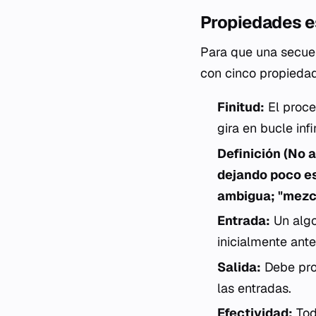
Propiedades e
Para que una secuen
con cinco propiedad
Finitud:
El proce
gira en bucle infi
Definición (No 
dejando poco es
ambigua; "mezcl
Entrada:
Un algo
inicialmente ant
Salida:
Debe prod
las entradas.
Efectividad:
Tod