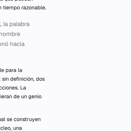
un tiempo razonable.
 la palabra
o nombre
ionó hacia
e para la
sin definición, dos
cciones. La
ieran de un genio
ual se construyen
cleo, una