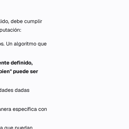
lido, debe cumplir
putación:
s. Un algoritmo que
nte definido,
bien" puede ser
idades dadas
nera específica con
ara que puedan