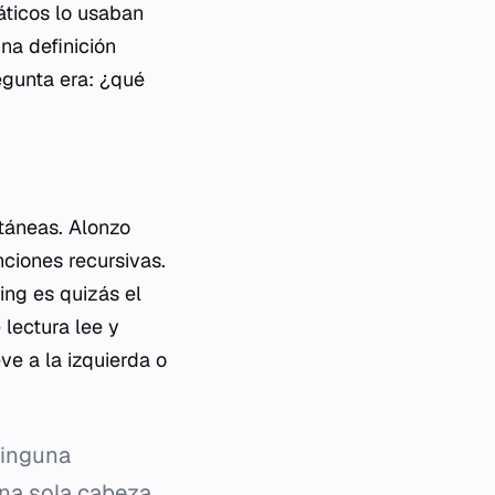
áticos lo usaban
na definición
egunta era: ¿qué
ltáneas. Alonzo
ciones recursivas.
ing es quizás el
 lectura lee y
ve a la izquierda o
Ninguna
una sola cabeza