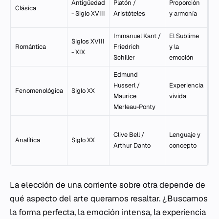
Antigüedad
Platón /
Proporción
Clásica
la
- Siglo XVIII
Aristóteles
y armonía
id
Immanuel Kant /
El Sublime
Ex
Siglos XVIII
Romántica
Friedrich
y la
de
- XIX
Schiller
emoción
su
Edmund
Pr
Husserl /
Experiencia
Fenomenológica
Siglo XX
di
Maurice
vivida
co
Merleau-Ponty
De
Clive Bell /
Lenguaje y
ló
Analítica
Siglo XX
Arthur Danto
concepto
co
de
La elección de una corriente sobre otra depende de
qué aspecto del arte queramos resaltar. ¿Buscamos
la forma perfecta, la emoción intensa, la experiencia