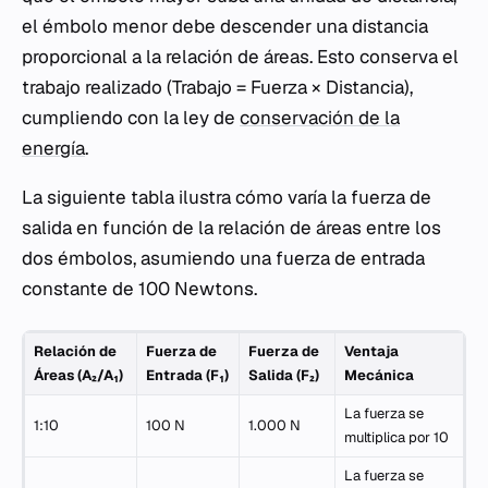
el émbolo menor debe descender una distancia
proporcional a la relación de áreas. Esto conserva el
trabajo realizado (Trabajo = Fuerza × Distancia),
cumpliendo con la ley de
conservación de la
energía
.
La siguiente tabla ilustra cómo varía la fuerza de
salida en función de la relación de áreas entre los
dos émbolos, asumiendo una fuerza de entrada
constante de 100 Newtons.
Relación de
Fuerza de
Fuerza de
Ventaja
Áreas (A₂/A₁)
Entrada (F₁)
Salida (F₂)
Mecánica
La fuerza se
1:10
100 N
1.000 N
multiplica por 10
La fuerza se