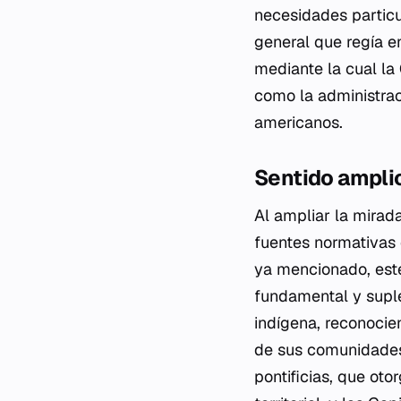
necesidades particu
general que regía en
mediante la cual la
como la administraci
americanos.
Sentido ampli
Al ampliar la mira
fuentes normativas 
ya mencionado, este
fundamental y suple
indígena, reconocie
de sus comunidades.
pontificias, que ot