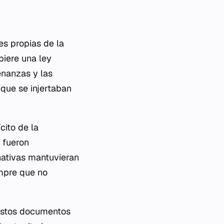
es propias de la
biere una ley
enanzas y las
que se injertaban
cito de la
s fueron
nativas mantuvieran
empre que no
 Estos documentos