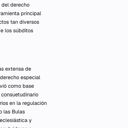
í del derecho
ramienta principal
ctos tan diversos
de los súbditos
ás extensa de
l derecho especial
rvió como base
 consuetudinario
ios en la regulación
o las Bulas
eclesiástica y