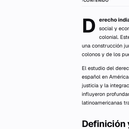
CONTENIDO
D
erecho indi
social y eco
colonial. Es
una construcción jur
colonos y de los pu
El estudio del dere
español en América 
justicia y la integr
influyeron profunda
latinoamericanas tr
Definición