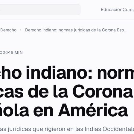
Educación
Curso
Derecho
›
Derecho indiano: normas jurídicas de la Corona Esp...
2026
16 MIN
ho indiano: nor
icas de la Corona
ola en América
s jurídicas que rigieron en las Indias Occidentale