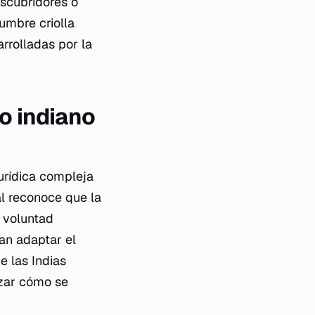
escubridores o
umbre criolla
rrolladas por la
o indiano
urídica compleja
al reconoce que la
a voluntad
an adaptar el
e las Indias
zar cómo se