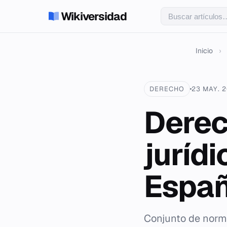
Wikiversidad
Inicio
›
DERECHO
23 MAY. 
Derec
juríd
Españ
Conjunto de norma