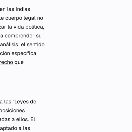
en las Indias
te cuerpo legal no
r la vida política,
Para comprender su
nálisis: el sentido
ación específica
erecho
que
a las "Leyes de
sposiciones
das a ellos. El
daptado a las