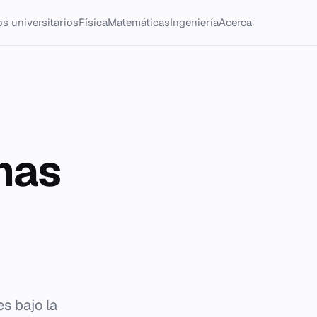
s universitarios
Física
Matemáticas
Ingeniería
Acerca
mas
s bajo la