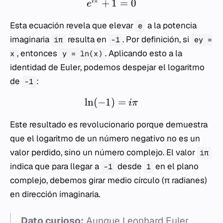
+
1
=
0
iπ
e
Esta ecuación revela que elevar
a la potencia
e
imaginaria
resulta en
. Por definición, si
iπ
-1
ey =
, entonces
. Aplicando esto a la
x
y = ln(x)
identidad de Euler, podemos despejar el logaritmo
de
:
-1
ln
(
−
1
)
=
iπ
Este resultado es revolucionario porque demuestra
que el logaritmo de un número negativo no es un
valor perdido, sino un número complejo. El valor
iπ
indica que para llegar a
desde
en el plano
-1
1
complejo, debemos girar medio círculo (π radianes)
en dirección imaginaria.
Dato curioso:
Aunque Leonhard Euler