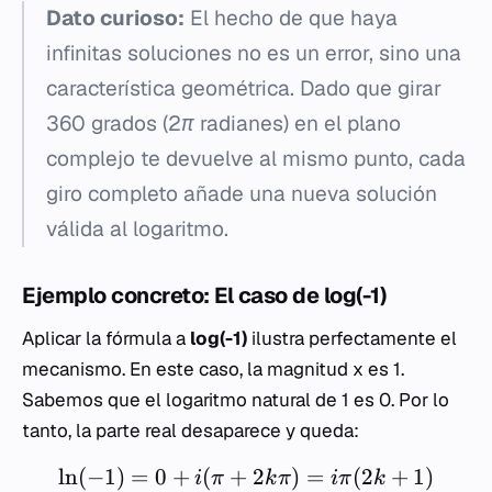
Dato curioso:
El hecho de que haya
infinitas soluciones no es un error, sino una
característica geométrica. Dado que girar
360 grados (2π radianes) en el plano
complejo te devuelve al mismo punto, cada
giro completo añade una nueva solución
válida al logaritmo.
Ejemplo concreto: El caso de log(-1)
Aplicar la fórmula a
log(-1)
ilustra perfectamente el
mecanismo. En este caso, la magnitud
x
es 1.
Sabemos que el logaritmo natural de 1 es 0. Por lo
tanto, la parte real desaparece y queda:
ln
(
−
1
)
=
0
+
(
+
2
)
=
(
2
+
1
)
i
π
k
π
iπ
k