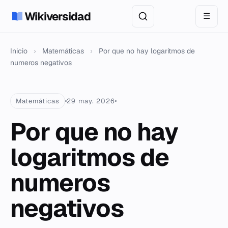
Wikiversidad
☰
Inicio
›
Matemáticas
›
Por que no hay logaritmos de
numeros negativos
Matemáticas
29 may. 2026
Por que no hay
logaritmos de
numeros
negativos