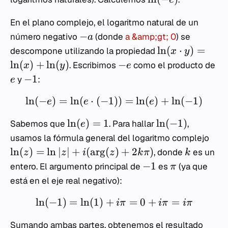
En el plano complejo, el logaritmo natural de un
−
número negativo
(donde
a &amp;gt; 0
) se
a
ln
(
⋅
)
=
descompone utilizando la propiedad
x
y
ln
(
)
+
ln
(
)
−
. Escribimos
como el producto de
x
y
e
−
1
y
:
e
ln
(
−
)
=
ln
(
⋅
(
−
1
))
=
ln
(
)
+
ln
(
−
1
)
e
e
e
ln
(
)
=
1
ln
(
−
1
)
Sabemos que
. Para hallar
,
e
usamos la fórmula general del logaritmo complejo
ln
(
)
=
ln
∣
∣
+
(
ar
g
(
)
+
2
)
, donde
es un
z
z
i
z
k
π
k
−
1
entero. El argumento principal de
es
(ya que
π
está en el eje real negativo):
ln
(
−
1
)
=
ln
(
1
)
+
=
0
+
=
iπ
iπ
iπ
Sumando ambas partes, obtenemos el resultado