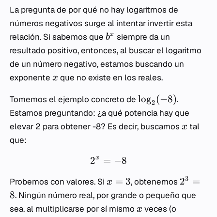
La pregunta de por qué no hay logaritmos de
números negativos surge al intentar invertir esta
x
relación. Si sabemos que
siempre da un
b
resultado positivo, entonces, al buscar el logaritmo
de un número negativo, estamos buscando un
exponente
que no existe en los reales.
x
lo
g
(
−
8
)
Tomemos el ejemplo concreto de
.
2
Estamos preguntando: ¿a qué potencia hay que
elevar 2 para obtener -8? Es decir, buscamos
tal
x
que:
2
=
−
8
x
3
=
3
2
=
Probemos con valores. Si
, obtenemos
x
8
. Ningún número real, por grande o pequeño que
sea, al multiplicarse por sí mismo
veces (o
x