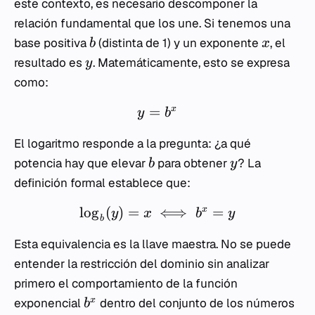
este contexto, es necesario descomponer la
relación fundamental que los une. Si tenemos una
base positiva
(distinta de 1) y un exponente
, el
b
x
resultado es
. Matemáticamente, esto se expresa
y
como:
=
x
y
b
El logaritmo responde a la pregunta: ¿a qué
potencia hay que elevar
para obtener
? La
b
y
definición formal establece que:
lo
g
(
)
=
⟺
=
x
y
x
b
y
b
Esta equivalencia es la llave maestra. No se puede
entender la restricción del dominio sin analizar
primero el comportamiento de la función
x
exponencial
dentro del conjunto de los números
b