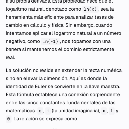
a su propia derivada. Esta propiedad hace que el
logaritmo natural, denotado como
, sea la
ln(x)
herramienta más eficiente para analizar tasas de
cambio en cálculo y física. Sin embargo, cuando
intentamos aplicar el logaritmo natural a un número
negativo, como
, nos topamos con una
ln(-1)
barrera si mantenemos el dominio estrictamente
real.
La solución no reside en extender la recta numérica,
sino en elevar la dimensión. Aquí es donde la
identidad de Euler se convierte en la llave maestra.
Esta fórmula establece una conexión sorprendente
entre las cinco constantes fundamentales de las
matemáticas:
,
(la unidad imaginaria),
,
y
e
i
π
1
. La relación se expresa como:
0