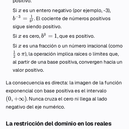
positivo.
Si
es un entero negativo (por ejemplo, -3),
x
1
−
3
=
. El cociente de números positivos
b
3
b
sigue siendo positivo.
0
=
1
Si
es cero,
, que es positivo.
x
b
Si
es una fracción o un número irracional (como
x
1
o
), la operación implica raíces o límites que,
π
2
al partir de una base positiva, convergen hacia un
valor positivo.
La consecuencia es directa: la imagen de la función
exponencial con base positiva es el intervalo
(
0
,
+
∞
)
. Nunca cruza el cero ni llega al lado
negativo del eje numérico.
La restricción del dominio en los reales