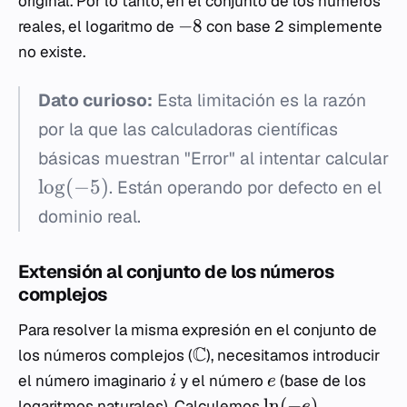
original. Por lo tanto, en el conjunto de los números
−
8
reales, el logaritmo de
con base 2 simplemente
no existe.
Dato curioso:
Esta limitación es la razón
por la que las calculadoras científicas
básicas muestran "Error" al intentar calcular
lo
g
(
−
5
)
. Están operando por defecto en el
dominio real.
Extensión al conjunto de los números
complejos
Para resolver la misma expresión en el conjunto de
C
los números complejos (
), necesitamos introducir
el número imaginario
y el número
(base de los
i
e
ln
(
−
)
logaritmos naturales). Calculemos
.
e