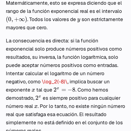
Matemáticamente, esto se expresa diciendo que el
rango de la función exponencial real es el intervalo
(
0
,
+
∞
)
. Todos los valores de
son estrictamente
y
mayores que cero.
La consecuencia es directa: si la función
exponencial solo produce números positivos como
resultados, su inversa, la función logarítmica, solo
puede aceptar números positivos como entradas.
Intentar calcular el logaritmo de un número
negativo, como
\log_2(-8)\
, implica buscar un
2
=
−
8
x
exponente
tal que
. Como hemos
x
2
x
demostrado,
es siempre positivo para cualquier
número real
. Por lo tanto, no existe ningún número
x
real que satisfaga esa ecuación. El resultado
simplemente no está definido en el conjunto de los
números reales.