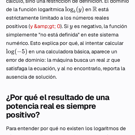
cálculo, sino una restricción de definición. El dominio
R
lo
g
(
)
de la función logarítmica
en
está
y
b
estrictamente limitado a los números reales
positivos (
y &amp;gt; 0
). Si
es negativo, la función
y
simplemente "no está definida" en este sistema
numérico. Esto explica por qué, al intentar calcular
lo
g
(
−
5
)
en una calculadora básica, aparece un
error de dominio: la máquina busca un real
que
x
satisfaga la ecuación, y al no encontrarlo, reporta la
ausencia de solución.
¿Por qué el resultado de una
potencia real es siempre
positivo?
Para entender por qué no existen los logaritmos de