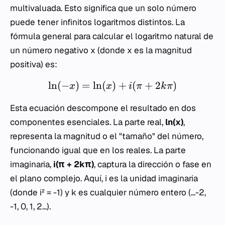
multivaluada. Esto significa que un solo número
puede tener infinitos logaritmos distintos. La
fórmula general para calcular el logaritmo natural de
un número negativo
x
(donde
x
es la magnitud
positiva) es:
ln
(
−
)
=
ln
(
)
+
(
+
2
)
x
x
i
π
k
π
Esta ecuación descompone el resultado en dos
componentes esenciales. La parte real,
ln(x)
,
representa la magnitud o el "tamaño" del número,
funcionando igual que en los reales. La parte
imaginaria,
i(π + 2kπ)
, captura la dirección o fase en
el plano complejo. Aquí,
i
es la unidad imaginaria
(donde
i² = -1
) y
k
es cualquier número entero (...-2,
-1, 0, 1, 2...).