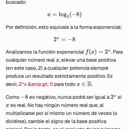
buscado:
=
lo
g
(
−
8
)
x
2
Por definición, esto equivale a la forma exponencial:
2
=
−
8
x
(
)
=
2
x
Analizamos la función exponencial
. Para
f
x
cualquier número real
, elevar una base positiva
x
(en este caso, 2) a cualquier potencia siempre
produce un resultado estrictamente positivo. Es
R
∈
decir,
2^x &amp;gt; 0
para todo
.
x
−
8
2
x
Como
es negativo, nunca podrá ser igual a
si
es real. No hay ningún número real que, al
x
multiplicarse por sí mismo un número de veces (o
dividirse), cambie el signo de la base positiva