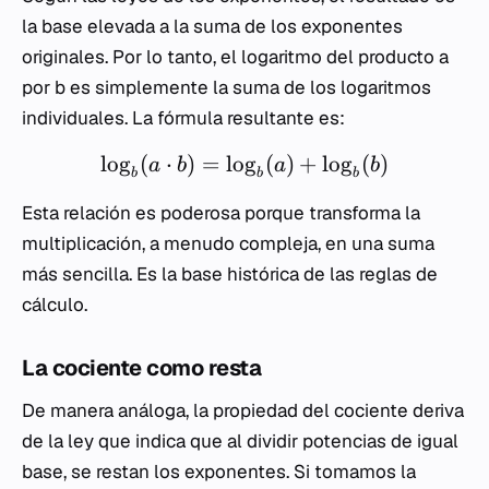
la base elevada a la suma de los exponentes
originales. Por lo tanto, el logaritmo del producto
a
por
b
es simplemente la suma de los logaritmos
individuales. La fórmula resultante es:
lo
g
(
⋅
)
=
lo
g
(
)
+
lo
g
(
)
a
b
a
b
b
b
b
Esta relación es poderosa porque transforma la
multiplicación, a menudo compleja, en una suma
más sencilla. Es la base histórica de las reglas de
cálculo.
La cociente como resta
De manera análoga, la propiedad del cociente deriva
de la ley que indica que al dividir potencias de igual
base, se restan los exponentes. Si tomamos la