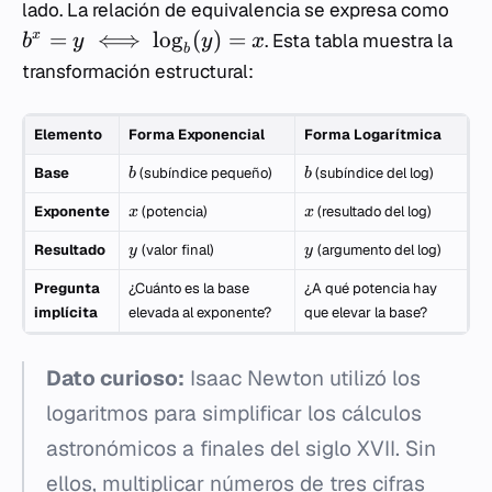
lado. La relación de equivalencia se expresa como
=
⟺
lo
g
(
)
=
x
. Esta tabla muestra la
b
y
y
x
b
transformación estructural:
Elemento
Forma Exponencial
Forma Logarítmica
Base
(subíndice pequeño)
(subíndice del log)
b
b
Exponente
(potencia)
(resultado del log)
x
x
Resultado
(valor final)
(argumento del log)
y
y
Pregunta
¿Cuánto es la base
¿A qué potencia hay
implícita
elevada al exponente?
que elevar la base?
Dato curioso:
Isaac Newton utilizó los
logaritmos para simplificar los cálculos
astronómicos a finales del siglo XVII. Sin
ellos, multiplicar números de tres cifras