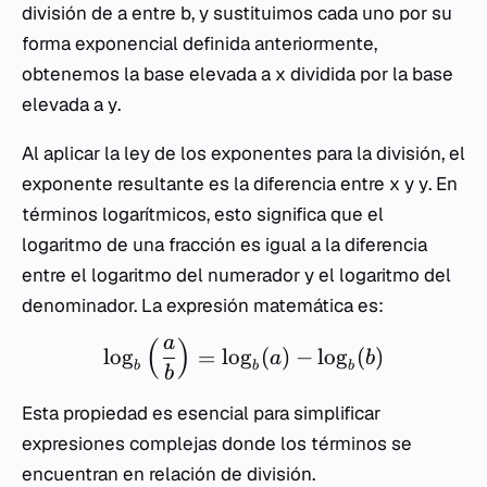
división de
a
entre
b
, y sustituimos cada uno por su
forma exponencial definida anteriormente,
obtenemos la base elevada a
x
dividida por la base
elevada a
y
.
Al aplicar la ley de los exponentes para la división, el
exponente resultante es la diferencia entre
x
y
y
. En
términos logarítmicos, esto significa que el
logaritmo de una fracción es igual a la diferencia
entre el logaritmo del numerador y el logaritmo del
denominador. La expresión matemática es:
a
(
)
lo
g
=
lo
g
(
)
−
lo
g
(
)
a
b
b
b
b
b
Esta propiedad es esencial para simplificar
expresiones complejas donde los términos se
encuentran en relación de división.