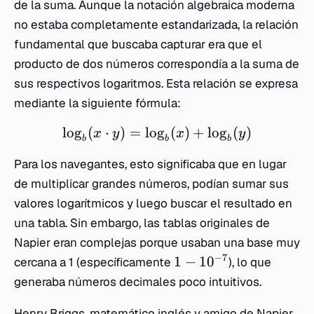
de la suma. Aunque la notación algebraica moderna
no estaba completamente estandarizada, la relación
fundamental que buscaba capturar era que el
producto de dos números correspondía a la suma de
sus respectivos logaritmos. Esta relación se expresa
mediante la siguiente fórmula:
lo
g
(
⋅
)
=
lo
g
(
)
+
lo
g
(
)
x
y
x
y
b
b
b
Para los navegantes, esto significaba que en lugar
de multiplicar grandes números, podían sumar sus
valores logarítmicos y luego buscar el resultado en
una tabla. Sin embargo, las tablas originales de
Napier eran complejas porque usaban una base muy
−
7
1
−
1
0
cercana a 1 (específicamente
), lo que
generaba números decimales poco intuitivos.
Henry Briggs, matemático inglés y amigo de Napier,