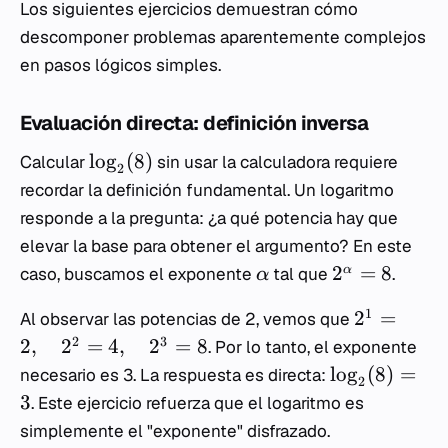
Los siguientes ejercicios demuestran cómo
descomponer problemas aparentemente complejos
en pasos lógicos simples.
Evaluación directa: definición inversa
lo
g
(
8
)
Calcular
sin usar la calculadora requiere
2
recordar la definición fundamental. Un logaritmo
responde a la pregunta: ¿a qué potencia hay que
elevar la base para obtener el argumento? En este
2
=
8
α
caso, buscamos el exponente
tal que
.
α
1
2
=
Al observar las potencias de 2, vemos que
2
3
2
,
2
=
4
,
2
=
8
. Por lo tanto, el exponente
lo
g
(
8
)
=
necesario es 3. La respuesta es directa:
2
3
. Este ejercicio refuerza que el logaritmo es
simplemente el "exponente" disfrazado.