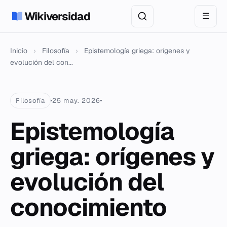
Wikiversidad
☰
Inicio
›
Filosofía
›
Epistemología griega: orígenes y
evolución del con...
Filosofía
25 may. 2026
Epistemología
griega: orígenes y
evolución del
conocimiento