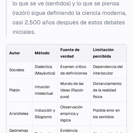
lo que se ve (sentidos) y lo que se piensa
(razón) sigue definiendo la ciencia moderna,
casi 2.500 años después de estos debates
iniciales.
Fuente de
Limitación
Autor
Método
verdad
percibida
Dialéctica
Examen crítico
Dependencia del
Sócrates
(Mayéutica)
de definiciones
interlocutor
Mundo de las
Distanciamiento
Intuición
Platón
Ideas (Razón
de la realidad
intelectual
pura)
física
Observación
Inducción y
Posible error en
Aristóteles
empírica y
Silogismo
los sentidos
lógica
Geómetras
Evidencia