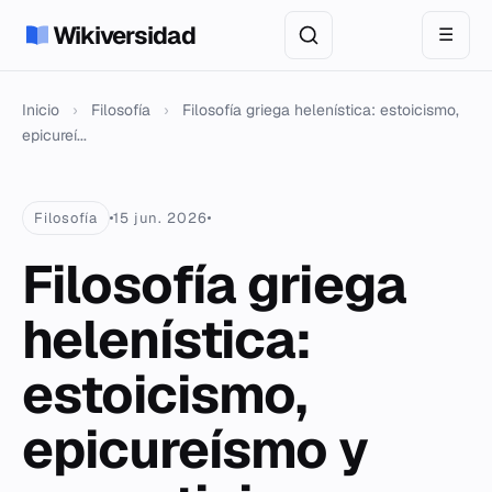
Wikiversidad
☰
Inicio
›
Filosofía
›
Filosofía griega helenística: estoicismo,
epicureí...
Filosofía
15 jun. 2026
Filosofía griega
helenística:
estoicismo,
epicureísmo y